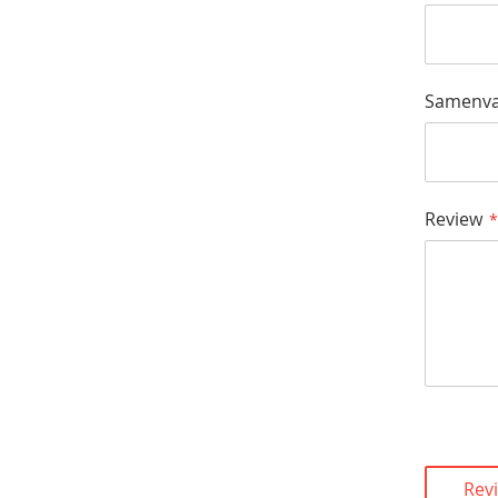
Samenva
Review
Rev