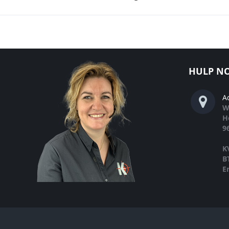
HULP NO
A
W
H
9
K
B
E