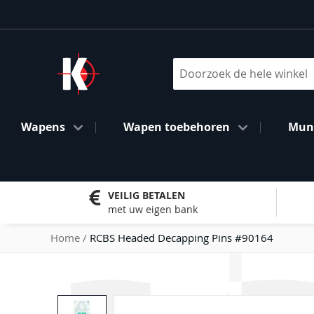
Ga
naar
de
inhoud
Search
Wapens
Wapen toebehoren
Muni
VEILIG BETALEN
met uw eigen bank
Home
RCBS Headed Decapping Pins #90164
Ga