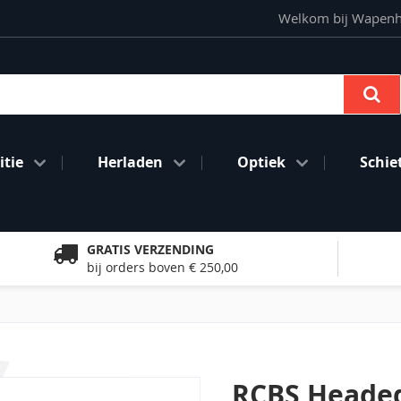
Welkom bij Wapenhan
Se
tie
Herladen
Optiek
Schie
GRATIS VERZENDING
bij orders boven € 250,00
RCBS Headed