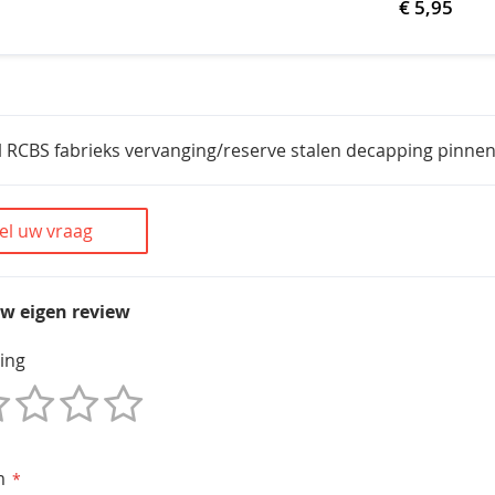
€ 5,95
l RCBS fabrieks vervanging/reserve stalen decapping pinnen
el uw vraag
uw eigen review
ing
m