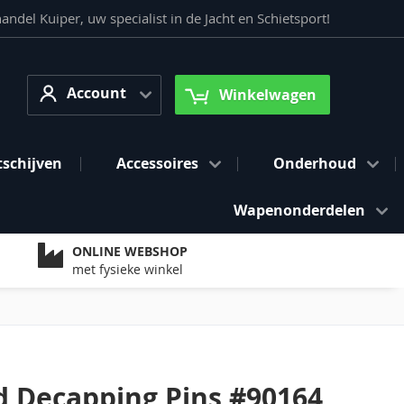
del Kuiper, uw specialist in de Jacht en Schietsport!
Account
arch
Account
Winkelwagen
tschijven
Accessoires
Onderhoud
Wapenonderdelen
ONLINE WEBSHOP
met fysieke winkel
 Decapping Pins #90164