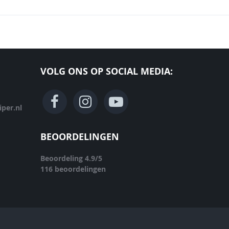
VOLG ONS OP SOCIAL MEDIA:
per.nl
BEOORDELINGEN
Beoordeling
4.9
/
5
116
beoordelingen