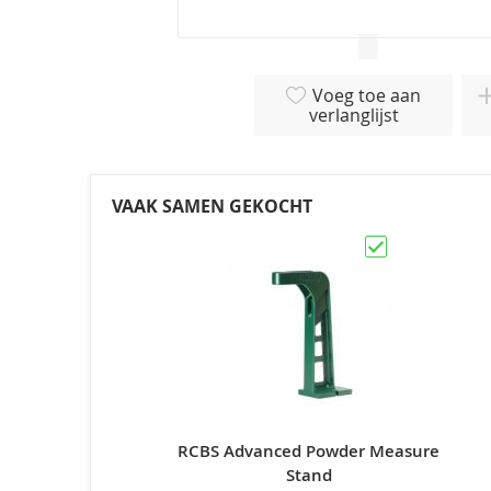
Ga
naar
Voeg toe aan
het
verlanglijst
begin
van
de
afbeeldingen-
VAAK SAMEN GEKOCHT
gallerij
RCBS Advanced Powder Measure
Stand