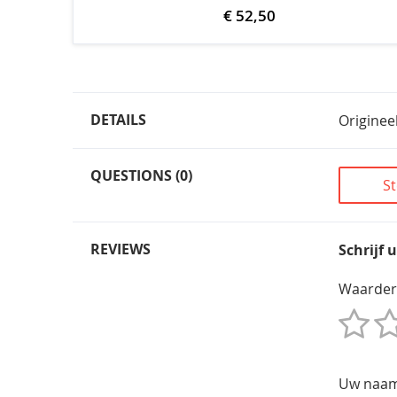
€ 52,50
DETAILS
Originee
QUESTIONS (0)
St
REVIEWS
Schrijf 
Waarder
1
2
3
4
5
Star
Sterren
Sterren
Sterren
Sterren
Uw naa