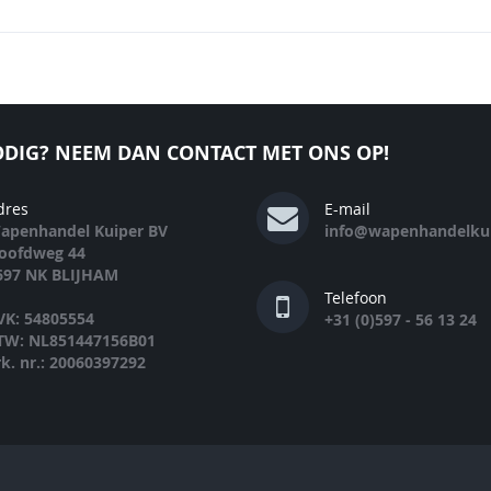
DIG? NEEM DAN CONTACT MET ONS OP!
dres
E-mail
apenhandel Kuiper BV
info@wapenhandelkui
oofdweg 44
697 NK BLIJHAM
Telefoon
VK: 54805554
+31 (0)597 - 56 13 24
TW: NL851447156B01
rk. nr.: 20060397292