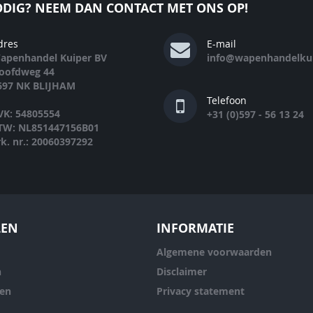
DIG? NEEM DAN CONTACT MET ONS OP!
dres
E-mail
apenhandel Kuiper BV
info@wapenhandelkui
oofdweg 44
697 NK BLIJHAM
Telefoon
VK: 54805554
+31 (0)597 - 56 13 24
TW: NL851447156B01
rk. nr.: 20060397292
LEN
INFORMATIE
Algemene voorwaarden
n
Disclaimer
ren
Privacy statement