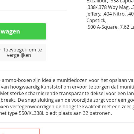
Excalibur, .338 Lapua
.338/.378 Wby Mag, .
Jeffery, .404 Nitro, .4
Capstick,
.500 A-Square, 7.62 
lwagen
Toevoegen om te
vergelijken
 ammo-boxen zijn ideale munitiedozen voor het opslaan van 
van hoogwaardig kunststof om ervoor te zorgen dat muniti
Met sterke scharnierende transparante deksel voor een la
 breekt. De snap sluiting aan de voorzijde zorgt voor een g
n vertegenwoordigen de hoogste kwaliteit met een zeer go
het type 550/XL338L biedt plaats aan 32 patronen.