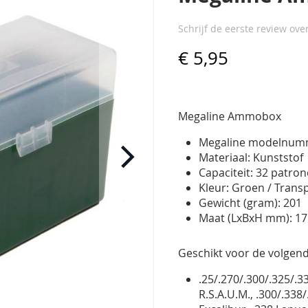
Schrijf de eerste review ove
€ 5,95
Megaline Ammobox
Megaline modelnumm
Materiaal: Kunststof
Capaciteit: 32 patro
Kleur: Groen / Tran
Gewicht (gram): 201
Maat (LxBxH mm): 1
Geschikt voor de volgend
.25/.270/.300/.325/.
R.S.A.U.M., .300/.338/