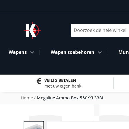
Ga
naar
de
inhoud
Search
Wapens
Wapen toebehoren
Muni
VEILIG BETALEN
met uw eigen bank
Home
Megaline Ammo Box 550/XL338L
Ga