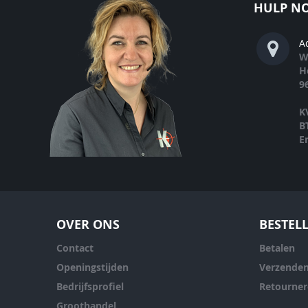
HULP NO
A
W
H
9
K
B
E
OVER ONS
BESTEL
Contact
Betalen
Openingstijden
Verzende
Bedrijfsprofiel
Retourne
Groothandel