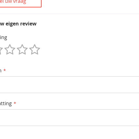
el uw vraag
uw eigen review
ing
m
tting