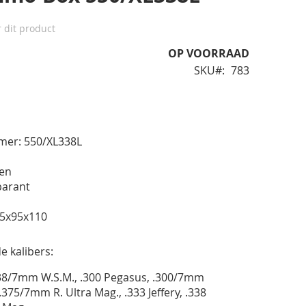
r dit product
OP VOORRAAD
SKU
783
er: 550/XL338L
nen
sparant
75x95x110
e kalibers:
338/7mm W.S.M., .300 Pegasus, .300/7mm
.375/7mm R. Ultra Mag., .333 Jeffery, .338