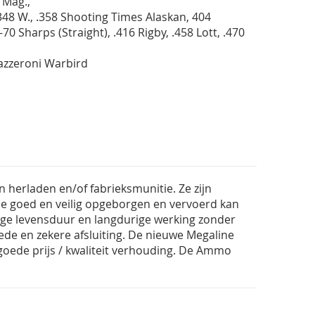
 Mag.,
348 W., .358 Shooting Times Alaskan, 404
0-70 Sharps (Straight), .416 Rigby, .458 Lott, .470
Lazzeroni Warbird
herladen en/of fabrieksmunitie. Ze zijn
e goed en veilig opgeborgen en vervoerd kan
nge levensduur en langdurige werking zonder
oede en zekere afsluiting. De nieuwe Megaline
ede prijs / kwaliteit verhouding. De Ammo