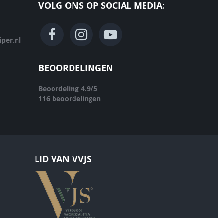
VOLG ONS OP SOCIAL MEDIA:
per.nl
BEOORDELINGEN
Beoordeling
4.9
/
5
116
beoordelingen
LID VAN VVJS