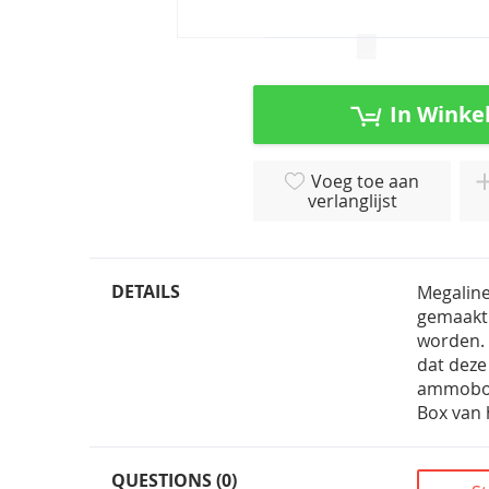
Ga
naar
het
In Winke
begin
van
de
Voeg toe aan
afbeeldingen-
verlanglijst
gallerij
DETAILS
Megaline
gemaakt 
worden. 
dat deze
ammoboxe
Box van 
QUESTIONS (0)