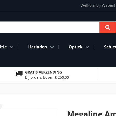
Welkom bij Wapenhan
Se
tie
Herladen
Optiek
Schie
GRATIS VERZENDING
bij orders boven € 250,00
Megaline A