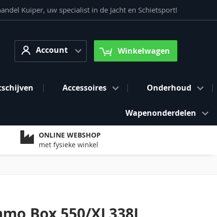
del Kuiper, uw specialist in de Jacht en Schietsport!
Account
arch
Account
Winkelwagen
tschijven
Accessoires
Onderhoud
Wapenonderdelen
ONLINE WEBSHOP
met fysieke winkel
mmo Box 550/XL338L