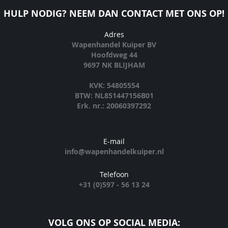
HULP NODIG? NEEM DAN CONTACT MET ONS OP!
Adres
Wapenhandel Kuiper BV
Hoofdweg 44
9697 NK BLIJHAM
KVK: 54805554
BTW: NL851447156B01
Erk. nr.: 20060397292
E-mail
info@wapenhandelkuiper.nl
Telefoon
+31 (0)597 - 56 13 24
VOLG ONS OP SOCIAL MEDIA: