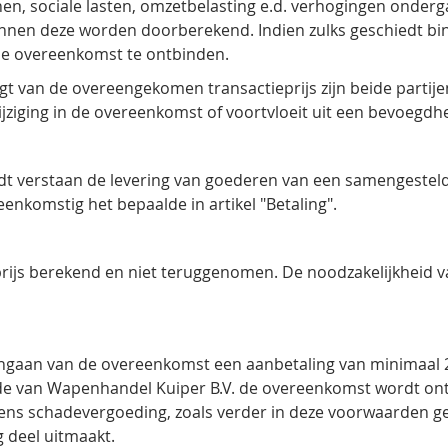
en, sociale lasten, omzetbelasting e.d. verhogingen onderg
nnen deze worden doorberekend. Indien zulks geschiedt bin
de overeenkomst te ontbinden.
agt van de overeengekomen transactieprijs zijn beide parti
 wijziging in de overeenkomst of voortvloeit uit een bevoegd
rdt verstaan de levering van goederen van een samengesteld
enkomstig het bepaalde in artikel "Betaling".
rijs berekend en niet teruggenomen. De noodzakelijkheid v
aangaan van de overeenkomst een aanbetaling van minimaal 
jde van Wapenhandel Kuiper B.V. de overeenkomst wordt on
ns schadevergoeding, zoals verder in deze voorwaarden gere
 deel uitmaakt.