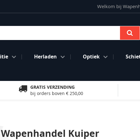
Welkom bij Wapenhan
Se
tie
Herladen
Optiek
Schie
GRATIS VERZENDING
bij orders boven € 250,00
 Wapenhandel Kuiper