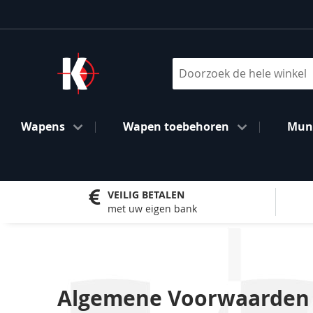
Ga
naar
de
inhoud
Search
Wapens
Wapen toebehoren
Muni
VEILIG BETALEN
met uw eigen bank
Algemene Voorwaarden