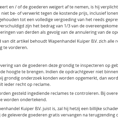
ert en / of de goederen weigert af te nemen, is hij verplic
niet be- of verwerkt tegen de kostende prijs, inclusief lone
. gehouden tot een volledige vergoeding van het reeds gepr
verschuldigd zijn het bedrag van 1/3 van de overeengekomen 
eringen van derden als gevolg van de annulering van de op
d van dit artikel behoudt Wapenhandel Kuiper B.V. zich alle
g te vorderen.
levering van de goederen deze grondig te inspecteren op ge
p de hoogte te brengen. Indien de opdrachtgever niet binnen
 bij grondig onderzoek konden worden opgemerkt, dan word
lt ieder recht op reclame.
orden gesteld ingediende reclames te controleren. Bij overe
 te worden ondertekend.
handel Kuiper B.V. juist is, zal hij hetzij een billijke scha
 de geleverde goederen gratis vervangen na terugzending d