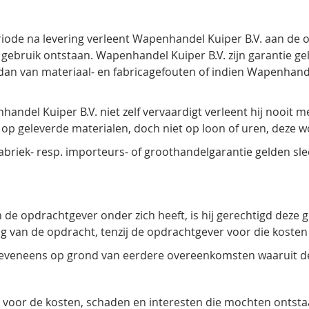
e na levering verleent Wapenhandel Kuiper B.V. aan de opd
gebruik ontstaan. Wapenhandel Kuiper B.V. zijn garantie geld
an van materiaal- en fabricagefouten of indien Wapenhande
andel Kuiper B.V. niet zelf vervaardigt verleent hij nooit 
 op geleverde materialen, doch niet op loon of uren, deze w
briek- resp. importeurs- of groothandelgarantie gelden sle
e opdrachtgever onder zich heeft, is hij gerechtigd deze 
ring van de opdracht, tenzij de opdrachtgever voor die kost
t eveneens op grond van eerdere overeenkomsten waaruit de
k voor de kosten, schaden en interesten die mochten ontstaan