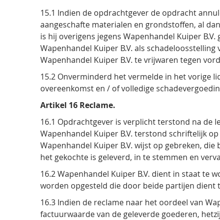
15.1 Indien de opdrachtgever de opdracht annule
aangeschafte materialen en grondstoffen, al dan 
is hij overigens jegens Wapenhandel Kuiper B.V
Wapenhandel Kuiper B.V. als schadeloosstelling 
Wapenhandel Kuiper B.V. te vrijwaren tegen vord
15.2 Onverminderd het vermelde in het vorige li
overeenkomst en / of volledige schadevergoedin
Artikel 16 Reclame.
16.1 Opdrachtgever is verplicht terstond na de 
Wapenhandel Kuiper B.V. terstond schriftelijk o
Wapenhandel Kuiper B.V. wijst op gebreken, die
het gekochte is geleverd, in te stemmen en verva
16.2 Wapenhandel Kuiper B.V. dient in staat te w
worden opgesteld die door beide partijen dient
16.3 Indien de reclame naar het oordeel van Wapen
factuurwaarde van de geleverde goederen, hetzij