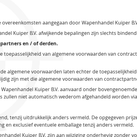
le overeenkomsten aangegaan door Wapenhandel Kuiper B.V.
el Kuiper B.V. afwijkende bepalingen zijn slechts bindend 
artners en / of derden.
e toepasselijkheid van algemene voorwaarden van contractpa
mde algemene voorwaarden laten echter de toepasselijkhe
rijdig zijn met die algemene voorwaarden van contractpartn
 Wapenhandel Kuiper B.V. aanvaard onder bovengenoemde c
ies zullen niet automatisch wederom afgehandeld worden vi
ijvend, tenzij uitdrukkelijk anders vermeld. De opgegeven prij
ng en exclusief eventuele emballage tenzij anders vermeld.
nhandel Kuiper B.V. zijn aan wijziging onderhevig zonder v