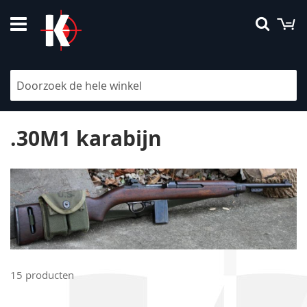
Ga
W
Searc
naar
de
inhoud
V
h
na
la
.30M1 karabijn
so
15
producten