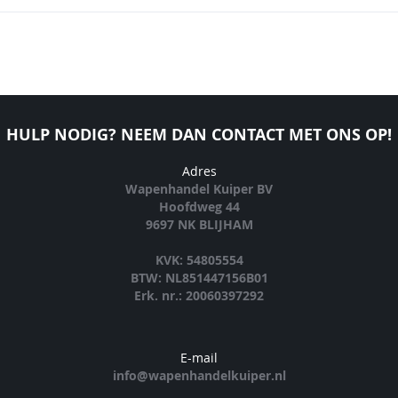
HULP NODIG? NEEM DAN CONTACT MET ONS OP!
Adres
Wapenhandel Kuiper BV
Hoofdweg 44
9697 NK BLIJHAM
KVK: 54805554
BTW: NL851447156B01
Erk. nr.: 20060397292
E-mail
info@wapenhandelkuiper.nl