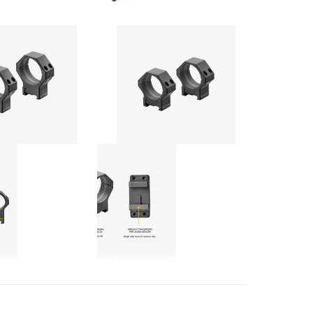
EAW GTM Montageringen 2-Delig Picatinny Ø 30mm BH15mm #61000
EAW GTM 1-Delig Blockmontage Picatinny Ø 30mm BH19mm #61002
€ 365,00
OEG
TOEVOEGEN
VOEG
TOEVOEGEN
OE
OM
TOE
OM
AN
TE
AAN
TE
ERLANGLIJST
VERGELIJKEN
VERLANGLIJST
VERGELIJKEN
Contessa Light Picatinny Rings Ø30mm / H12mm #LPR/02B Medium
Contessa Light Weaver Rings Ø30mm / H12mm #LWR/02B Medium
Neem contact op