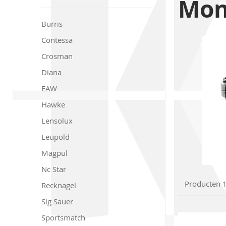
Mon
to
product
Burris
list
Contessa
Crosman
Diana
EAW
Hawke
Lensolux
Leupold
Magpul
Nc Star
Producten
Recknagel
Sig Sauer
Sportsmatch