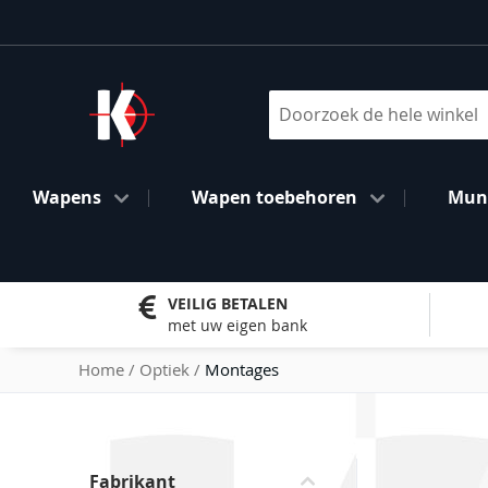
Ga
naar
de
inhoud
Search
Wapens
Wapen toebehoren
Muni
VEILIG BETALEN
met uw eigen bank
Home
Optiek
Montages
Skip
Fabrikant