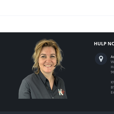
HULP NO
A
W
H
9
K
B
E