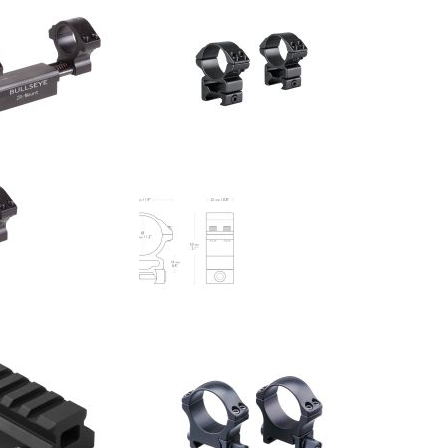
Diana Bullseye Zero Recoil Mount 1 Inch / 30 mm #41200401
Hawke Match Ring Mount Weaver High 30 mm #22117
act op
€ 39,95
VOEG
TOEVOEGEN