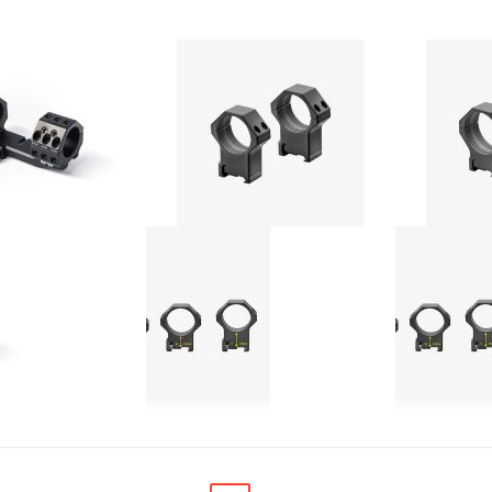
Lensolux 1-delige Cantilever Montage 25.4 / 30 mm voor 21,5 mm Weaver/Picatinny #19158
EAW GTM Montageringen 2-Delig Picatinny Ø 30mm BH19mm #61002
€ 199,50
€ 199,50
OEG
TOEVOEGEN
VOEG
TOEVOEGEN
V
OE
OM
TOE
OM
T
AN
TE
AAN
TE
A
RLANGLIJST
VERGELIJKEN
VERLANGLIJST
VERGELIJKEN
V
EAW GTM 1-Delig Blockmontage Offset Picatinny Ø 30mm BH19mm #62006
Contessa Light Picatinny Rings Ø30mm / H19mm #LPR/02C High
ct op
Neem contact op
€ 99,50
Pagina