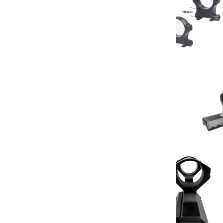
€ 169,00
V
T
A
VE