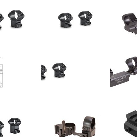
Hawke Match Ring Mount 9-11mm Dovetail 30 mm #22108
Hawke Match Ring Mount 9-11mm Dovetail 1 Inch Medium #22101
ct op
Neem contact op
Neem cont