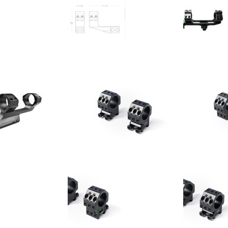
Recknagel Montageringen Weaver AKM 30 mm BH 14 mm #57030-1401
Hawke Extension Ring Mount 9-11mm Dovetail 30mm High #22123
€ 44,50
€ 38,95
OEG
TOEVOEGEN
VOEG
TOEVOEGEN
V
OE
OM
TOE
OM
T
AN
TE
AAN
TE
A
RLANGLIJST
VERGELIJKEN
VERLANGLIJST
VERGELIJKEN
V