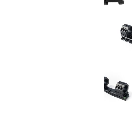
€ 38,95
V
T
A
VE
Neem conta