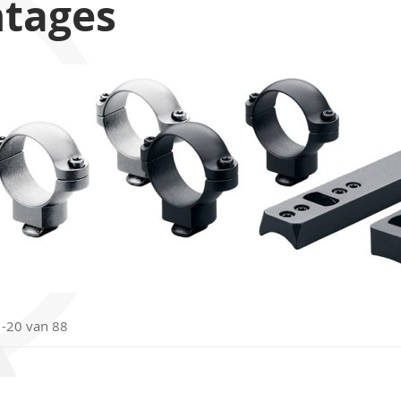
tages
1
-
20
van
88