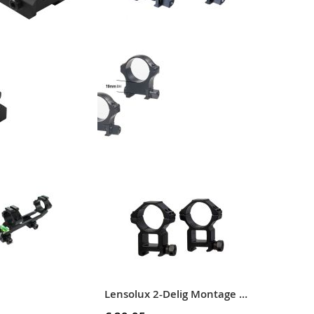
TOE
OM
AAN
TE
VERLANGLIJST
VERGELIJKEN
NC Star AR15 3/4 Riser Short Gen.II
Recknagel Montageringen Weaver AKM 30 mm BH 19 mm #57030-1901
€ 169,00
OEG
TOEVOEGEN
VOEG
TOEVOEGEN
OE
OM
TOE
OM
AN
TE
AAN
TE
ERLANGLIJST
VERGELIJKEN
VERLANGLIJST
VERGELIJKEN
Lensolux 2-Delig Montage 30 mm Weaver / Picatinny #19111