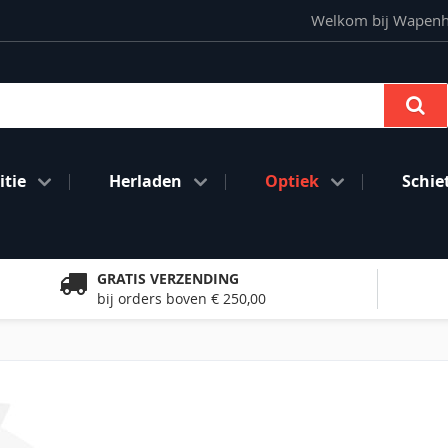
Welkom bij Wapenhan
Se
tie
Herladen
Optiek
Schie
GRATIS VERZENDING
bij orders boven € 250,00