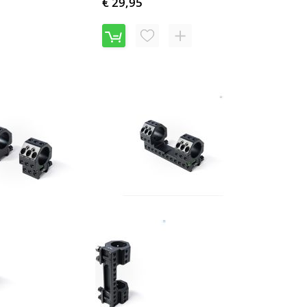
€ 29,95
VOEG
TOEVOEGEN
TOE
OM
AAN
TE
Lensolux 1-delige Cantilever open Montage met Waterpas voor 21,5 mm Weaver/Picatinny #19159
VERLANGLIJST
VERGELIJKEN
OEG
TOEVOEGEN
OE
OM
AN
TE
ERLANGLIJST
VERGELIJKEN