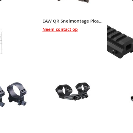
EAW QR Snelmontage Picatinny, 30 mm #471023018021
Neem contact op
Hawke Match Ring Mount 9-11mm Dovetail 1 Inch High #22102
ct op
€ 19,95
V
T
A
V