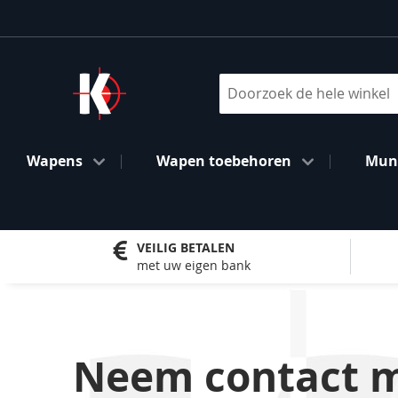
Ga
naar
de
inhoud
Search
Wapens
Wapen toebehoren
Muni
VEILIG BETALEN
met uw eigen bank
Neem contact m