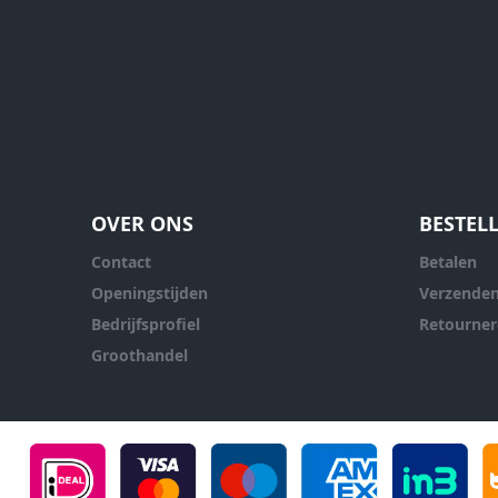
OVER ONS
BESTEL
Contact
Betalen
Openingstijden
Verzende
Bedrijfsprofiel
Retourne
Groothandel