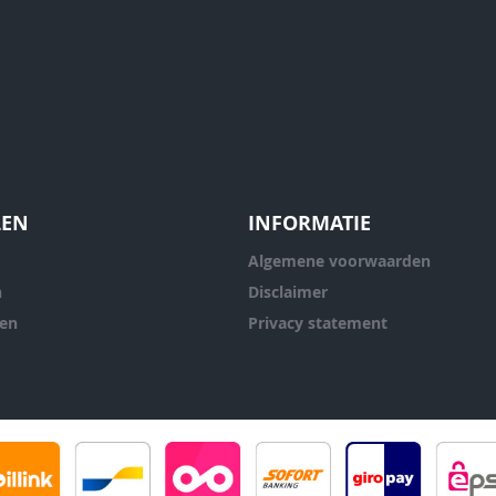
LEN
INFORMATIE
Algemene voorwaarden
n
Disclaimer
ren
Privacy statement