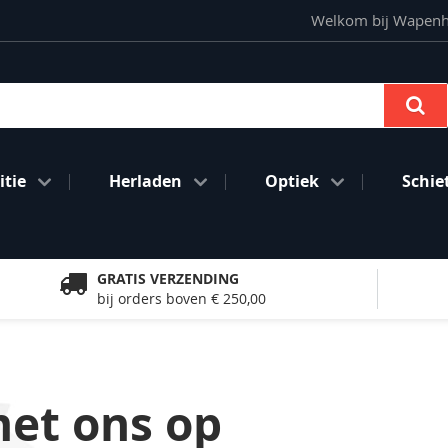
Welkom bij Wapenhan
Se
tie
Herladen
Optiek
Schie
GRATIS VERZENDING
bij orders boven € 250,00
et ons op