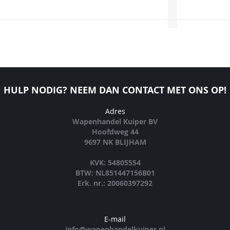
HULP NODIG? NEEM DAN CONTACT MET ONS OP!
Adres
Wapenhandel Kuiper BV
Hoofdweg 44
9697 NK BLIJHAM
KVK: 54805554
BTW: NL851447156B01
Erk. nr.: 20060397292
E-mail
info@wapenhandelkuiper.nl