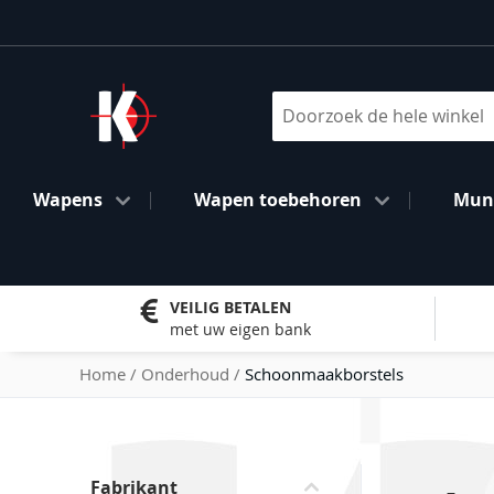
Ga
naar
de
inhoud
Search
Wapens
Wapen toebehoren
Muni
VEILIG BETALEN
met uw eigen bank
Home
Onderhoud
Schoonmaakborstels
Skip
Fabrikant