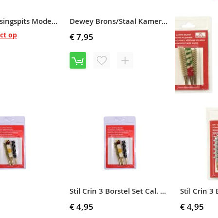
Dewey Messingspits Model DM38J Cal .38/ 9mm 12/28 Female
Dewey Brons/Staal Kamerborstel AR15 Cal. 223 #DMCH16
ct op
€ 7,95
VOEG
TOEVOEGEN
TOE
OM
AAN
TE
VERLANGLIJST
VERGELIJKEN
€ 4,95
V
T
A
Stil Crin 3 Borstel Set Cal. 7,62 (.30)
V
€ 4,95
€ 4,95