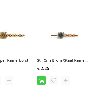
OE
OM
TOE
OM
AN
TE
AAN
TE
ERLANGLIJST
VERGELIJKEN
VERLANGLIJST
VERGELIJKEN
Stil Crin Koper Kamerborstel .223, US Army Style (64M)
Stil Crin Brons/Staal Kamerborstel .223, US Army Style (65M)
€ 2,25
OEG
TOEVOEGEN
VOEG
TOEVOEGEN
OE
OM
TOE
OM
AN
TE
AAN
TE
ERLANGLIJST
VERGELIJKEN
VERLANGLIJST
VERGELIJKEN