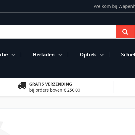
Welkom bij Wapenhan
Se
tie
Herladen
Optiek
Schie
GRATIS VERZENDING
bij orders boven € 250,00