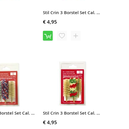
Stil Crin 3 Borstel Set Cal. 22, .223
€ 4,95
VOEG
TOEVOEGEN
TOE
OM
AAN
TE
Stil Crin 3 Borstel Set Cal. 9mm /.38Sp / .357M
VERLANGLIJST
VERGELIJKEN
OEG
TOEVOEGEN
OE
OM
AN
TE
ERLANGLIJST
VERGELIJKEN
Stil Crin 3 Borstel Set Cal. 12 / Spiraal #88
Stil Crin 3 Borstel Set Cal. 12 / Messingborstel #88A
€ 4,95