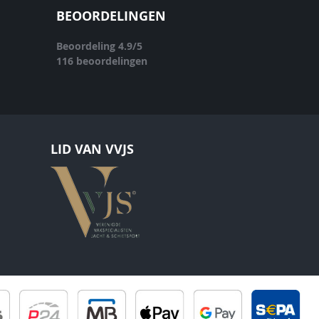
BEOORDELINGEN
Beoordeling
4.9
/
5
116
beoordelingen
LID VAN VVJS