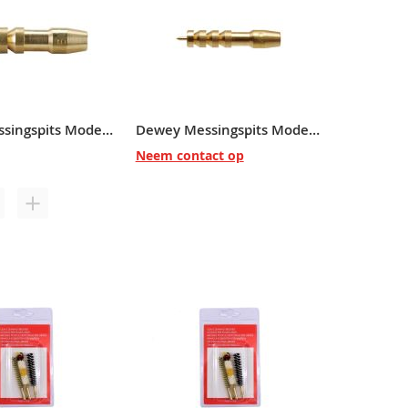
Dewey Messingspits Model DM45J Cal .45/.458 12/28 Female
Dewey Messingspits Model DM40J Cal .40/.41/10mm 12/28 Female
Neem contact op
OEG
TOEVOEGEN
OE
OM
AN
TE
ERLANGLIJST
VERGELIJKEN