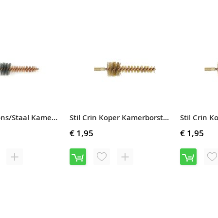
TOE
OM
T
AAN
TE
A
VERLANGLIJST
VERGELIJKEN
V
Stil Crin Brons/Staal Kamerborstel 7,62 mm, US Army Style (64M)
Stil Crin Koper Kamerborstel 7,62 mm, US Army Style (65M)
€ 1,95
€ 1,95
OEG
TOEVOEGEN
VOEG
TOEVOEGEN
V
OE
OM
TOE
OM
T
AN
TE
AAN
TE
A
RLANGLIJST
VERGELIJKEN
VERLANGLIJST
VERGELIJKEN
V