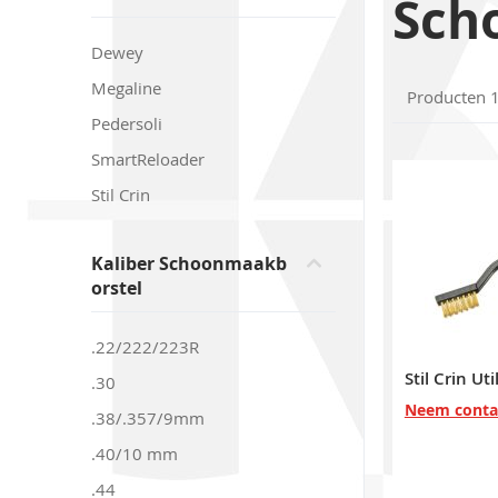
Sch
to
product
Dewey
list
Megaline
Producten
Pedersoli
SmartReloader
Stil Crin
Kaliber Schoonmaakb
orstel
.22/222/223R
.30
Neem conta
.38/.357/9mm
.40/10 mm
.44