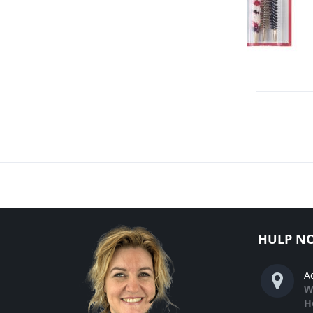
€ 4,75
V
T
A
VE
HULP NO
A
W
H