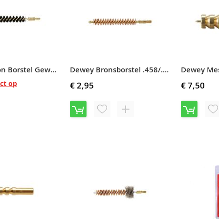
Dewey Nylon Borstel Geweer .338 #DMB338NY
Dewey Bronsborstel .458/.460 (11.6mm) #DMB458
ct op
€ 2,95
€ 7,50
VOEG
TOEVOEGEN
V
TOE
OM
T
AAN
TE
A
VERLANGLIJST
VERGELIJKEN
V