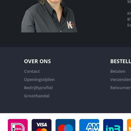
9
K
B
E
OVER ONS
BESTEL
Contact
Betalen
Openingstijden
Verzende
Bedrijfsprofiel
Retourne
Groothandel