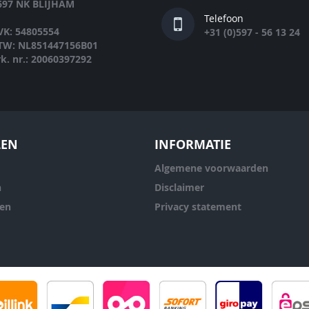
697 NK BLIJHAM
Telefoon
VK: 54805554
+31 (0)597 - 56 13 24
TW: NL851447156B01
rk. nr.: 20060397292
LEN
INFORMATIE
Algemene voorwaarden
n
Disclaimer
ren
Privacy statement