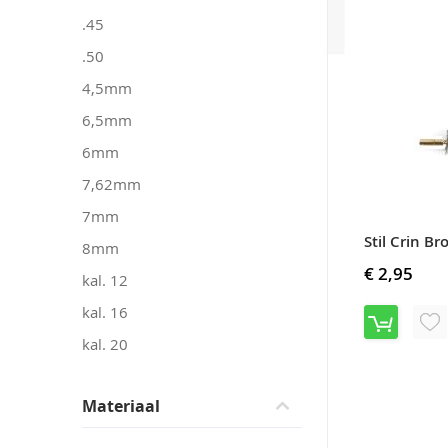
.45
.50
4,5mm
6,5mm
6mm
7,62mm
7mm
8mm
€ 2,95
kal. 12
kal. 16
V
kal. 20
T
A
Materiaal
VE