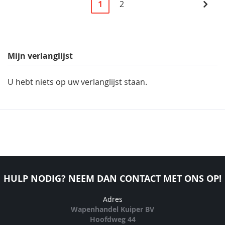
U
Pagina
Pagi
Volg
1
2
lees
momenteel
pagina
Mijn verlanglijst
U hebt niets op uw verlanglijst staan.
HULP NODIG? NEEM DAN CONTACT MET ONS OP!
Adres
Wapenhandel Kuiper BV
Hoofdweg 44