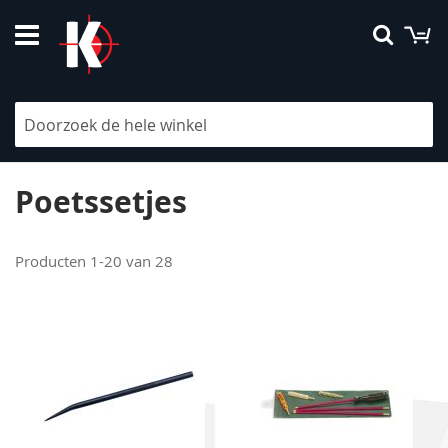
Ga
W
Searc
naar
de
inhoud
V
Filteren
h
na
la
Poetssetjes
so
Producten
1
-
20
van
28