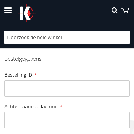
Ga
W
Searc
naar
de
inhoud
Bestellingen en Retouren
Bestelgegevens
Bestelling ID
Achternaam op factuur