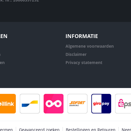
LEN
INFORMATIE
Algemene voorwaarden
n
Disclaimer
ren
Privacy statement
termen
Geavanceerd zoeken
Bestellingen en Retouren
Neem