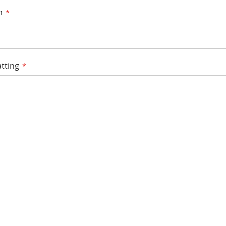
m
tting