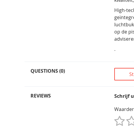
High-tec
geïntegr
luchtbuk
op de pi
advisere
.
QUESTIONS (0)
St
REVIEWS
Schrijf 
Waarder
1
2
3
4
5