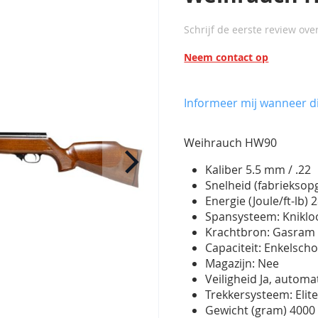
Schrijf de eerste review ove
Neem contact op
Informeer mij wanneer di
Weihrauch HW90
Kaliber 5.5 mm / .22
Snelheid (fabriekso
Energie (Joule/ft-lb) 2
Spansysteem: Kniklo
Krachtbron: Gasra
Capaciteit: Enkelscho
Magazijn: Nee
Veiligheid Ja, automa
Trekkersysteem: Elit
Gewicht (gram) 400