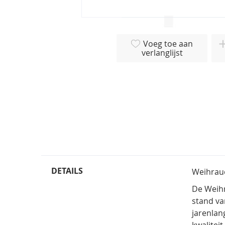
Ga
naar
Voeg toe aan
het
verlanglijst
begin
van
de
afbeeldingen-
gallerij
DETAILS
Weihrauc
De Weihr
stand va
jarenlan
kwalitei