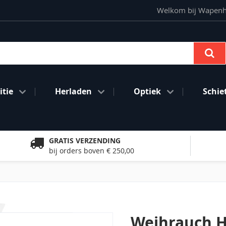
Welkom bij Wapenhan
Se
tie
Herladen
Optiek
Schie
GRATIS VERZENDING
bij orders boven € 250,00
Weihrauch 