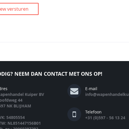
iew versturen
DIG? NEEM DAN CONTACT MET ONS OP!
dres
E-mail
apenhandel Kuiper BV
info@wapenhandelkui
oofdweg 44
697 NK BLIJHAM
Telefoon
VK: 54805554
+31 (0)597 - 56 13 24
TW: NL851447156B01
rk. nr.: 20060397292