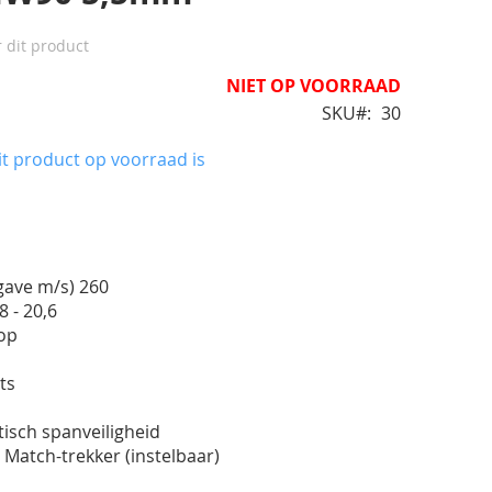
r dit product
NIET OP VOORRAAD
SKU
30
t product op voorraad is
pgave m/s) 260
8 - 20,6
op
m
ts
tisch spanveiligheid
e Match-trekker (instelbaar)
0