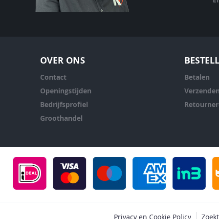
OVER ONS
BESTEL
Contact
Betalen
Openingstijden
Verzende
Bedrijfsprofiel
Retourne
Groothandel
Privacy en Cookie Policy
Zoek