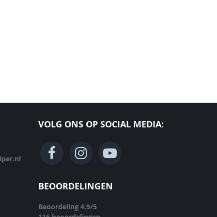
VOLG ONS OP SOCIAL MEDIA:
per.nl
BEOORDELINGEN
Beoordeling
4.9
/
5
116
beoordelingen