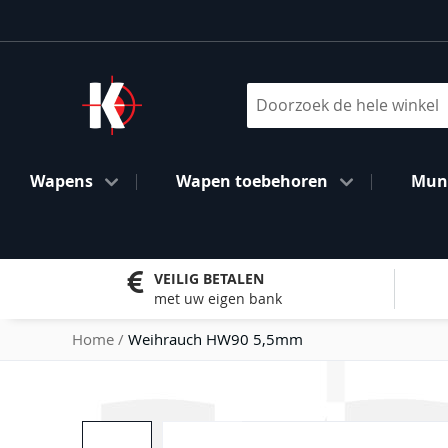
Ga
naar
de
inhoud
Search
Wapens
Wapen toebehoren
Muni
VEILIG BETALEN
met uw eigen bank
Home
Weihrauch HW90 5,5mm
Ga