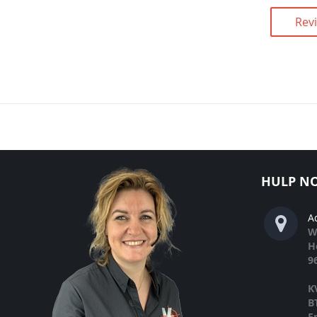
Rev
HULP NO
A
W
H
9
K
B
E