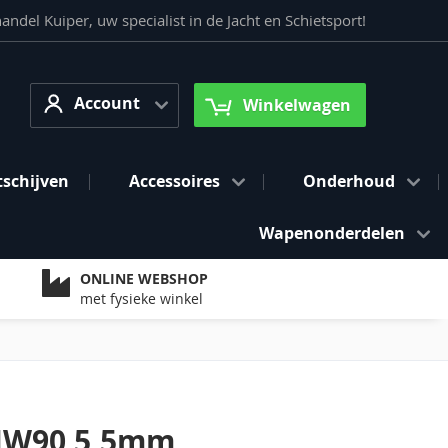
del Kuiper, uw specialist in de Jacht en Schietsport!
Account
arch
Account
Winkelwagen
tschijven
Accessoires
Onderhoud
Wapenonderdelen
ONLINE WEBSHOP
met fysieke winkel
HW90 5,5mm