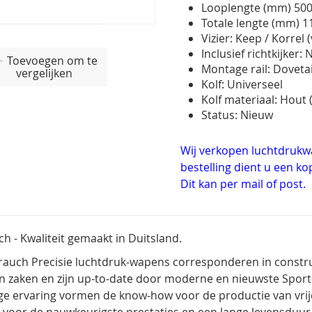
Looplengte (mm) 50
Totale lengte (mm) 1
Vizier: Keep / Korrel 
Inclusief richtkijker:
Toevoegen om te
Montage rail: Dovet
vergelijken
Kolf: Universeel
Kolf materiaal: Hout
Status: Nieuw
Wij verkopen luchtdrukwa
bestelling dient u een ko
Dit kan per mail of post.
h - Kwaliteit gemaakt in Duitsland.
auch Precisie luchtdruk-wapens corresponderen in constru
n zaken en zijn up-to-date door moderne en nieuwste Spor
ge ervaring vormen de know-how voor de productie van vrije
t, voor de nauwkeurigste prestaties en een lange levensduur