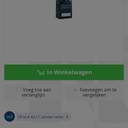
Ga
naar
In Winkelwagen
het
begin
van
Voeg toe aan
Toevoegen om te
verlanglijst
vergelijken
de
afbeeldingen-
gallerij
Of 3x € 43,17, zonder rente