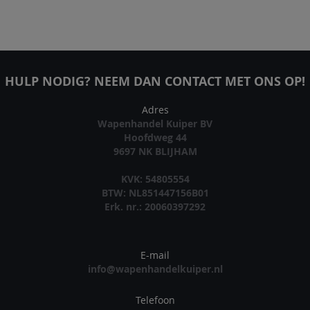
HULP NODIG? NEEM DAN CONTACT MET ONS OP!
Adres
Wapenhandel Kuiper BV
Hoofdweg 44
9697 NK BLIJHAM
KVK: 54805554
BTW: NL851447156B01
Erk. nr.: 20060397292
E-mail
info@wapenhandelkuiper.nl
Telefoon