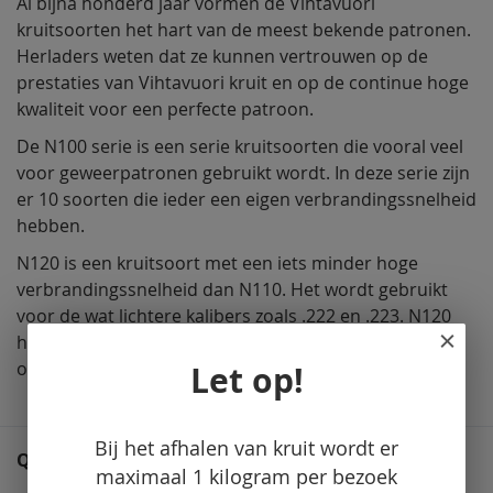
Al bijna honderd jaar vormen de Vihtavuori
kruitsoorten het hart van de meest bekende patronen.
Herladers weten dat ze kunnen vertrouwen op de
prestaties van Vihtavuori kruit en op de continue hoge
kwaliteit voor een perfecte patroon.
De N100 serie is een serie kruitsoorten die vooral veel
voor geweerpatronen gebruikt wordt. In deze serie zijn
er 10 soorten die ieder een eigen verbrandingssnelheid
hebben.
N120 is een kruitsoort met een iets minder hoge
verbrandingssnelheid dan N110. Het wordt gebruikt
voor de wat lichtere kalibers zoals .222 en .223. N120
heeft een hogere druk nodig dan N110 voor een
optimale verbranding.
Let op!
Bij het afhalen van kruit wordt er
QUESTIONS (0)
maximaal 1 kilogram per bezoek