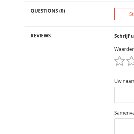
QUESTIONS (0)
St
REVIEWS
Schrijf 
Waarder
1
2
3
4
5
Star
Sterren
Sterren
Sterren
Sterren
Uw naa
Samenva