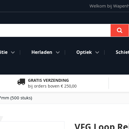
Welkom bij Wapenhan
Se
tie
Herladen
Optiek
Schie
GRATIS VERZENDING
bij orders boven € 250,00
 7mm (500 stuks)
VFG Loop Rei