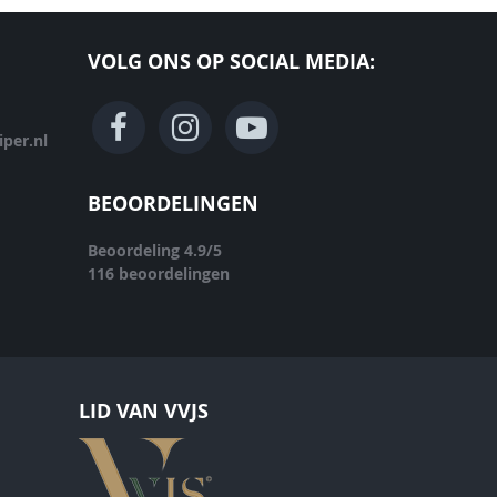
VOLG ONS OP SOCIAL MEDIA:
per.nl
BEOORDELINGEN
Beoordeling
4.9
/
5
116
beoordelingen
LID VAN VVJS