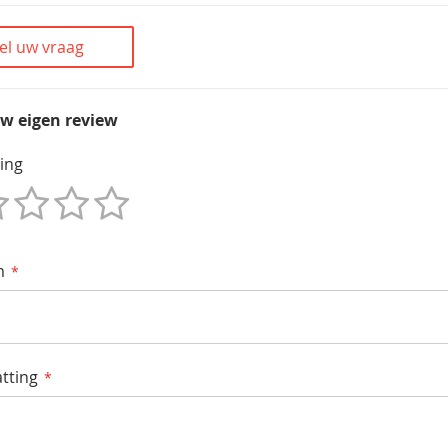
el uw vraag
uw eigen review
ing
m
tting