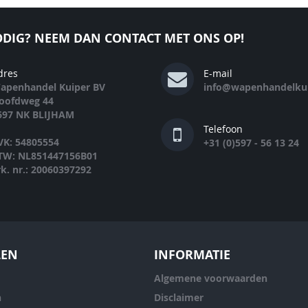
DIG? NEEM DAN CONTACT MET ONS OP!
dres
E-mail
apenhandel Kuiper BV
info@wapenhandelkui
oofdweg 44
697 NK BLIJHAM
Telefoon
VK: 54805554
+31 (0)597 - 56 13 24
TW: NL851447156B01
rk. nr.: 20060397292
LEN
INFORMATIE
Algemene voorwaarden
n
Disclaimer