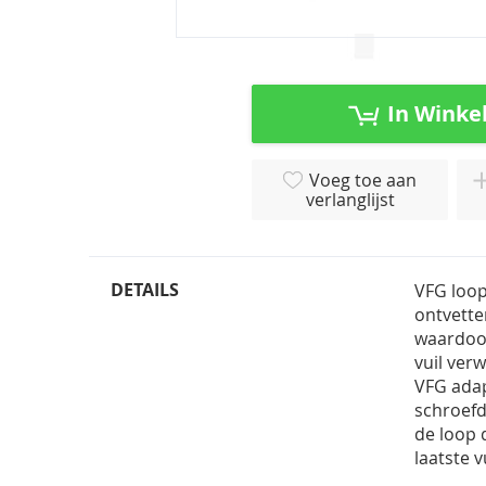
Ga
naar
het
In Winke
begin
van
de
Voeg toe aan
afbeeldingen-
verlanglijst
gallerij
DETAILS
VFG loop
ontvette
waardoor
vuil ver
VFG adap
schroefd
de loop 
laatste v