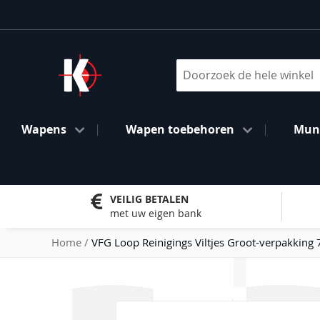
Ga
naar
de
inhoud
Search
Wapens
Wapen toebehoren
Muni
VEILIG BETALEN
met uw eigen bank
Home
VFG Loop Reinigings Viltjes Groot-verpakking
Ga