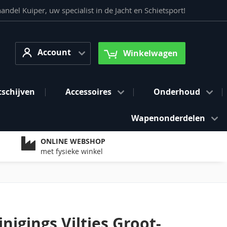
del Kuiper, uw specialist in de Jacht en Schietsport!
Account
arch
Account
Winkelwagen
tschijven
Accessoires
Onderhoud
Wapenonderdelen
ONLINE WEBSHOP
met fysieke winkel
nigings Viltjes Groot-