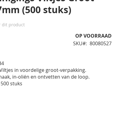
7mm (500 stuks)
r dit product
OP VOORRAAD
SKU
80080527
834
iltjes in voordelige groot-verpakking.
ak, in-olién en ontvetten van de loop.
 500 stuks