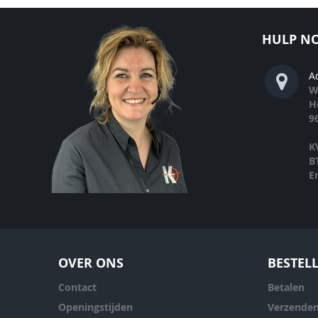
HULP NO
A
W
H
9
K
B
E
OVER ONS
BESTEL
Contact
Betalen
Openingstijden
Verzende