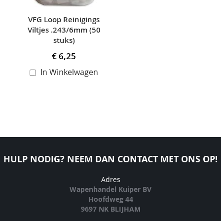
VFG Loop Reinigings
Viltjes .243/6mm (50
stuks)
€ 6,25
In Winkelwagen
HULP NODIG? NEEM DAN CONTACT MET ONS OP!
Adres
Wapenhandel Kuiper BV
Hoofdweg 44
9697 NK BLIJHAM