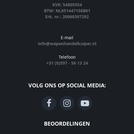
KVK: 54805554
BTW: NL851447156B01
Erk. nr.: 20060397292
E-mail
info@wapenhandelkuiper.nl
Telefoon
+31 (0)597 - 56 13 24
VOLG ONS OP SOCIAL MEDIA:
BEOORDELINGEN