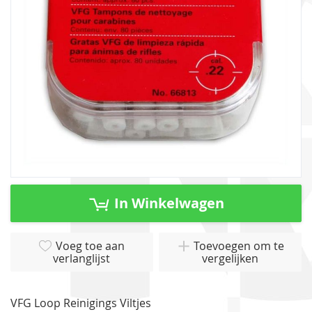
gallerij
Ga
naar
In Winkelwagen
het
begin
van
Voeg toe aan
Toevoegen om te
verlanglijst
vergelijken
de
afbeeldingen-
gallerij
VFG Loop Reinigings Viltjes