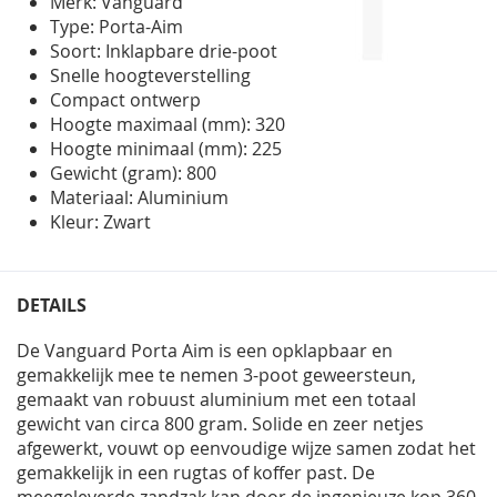
Merk: Vanguard
gallerij
Type: Porta-Aim
Soort: Inklapbare drie-poot
Snelle hoogteverstelling
Compact ontwerp
Hoogte maximaal (mm): 320
Hoogte minimaal (mm): 225
Gewicht (gram): 800
Materiaal: Aluminium
Kleur: Zwart
DETAILS
De Vanguard Porta Aim is een opklapbaar en
gemakkelijk mee te nemen 3-poot geweersteun,
gemaakt van robuust aluminium met een totaal
gewicht van circa 800 gram. Solide en zeer netjes
afgewerkt, vouwt op eenvoudige wijze samen zodat het
gemakkelijk in een rugtas of koffer past. De
meegeleverde zandzak kan door de ingenieuze kop 360