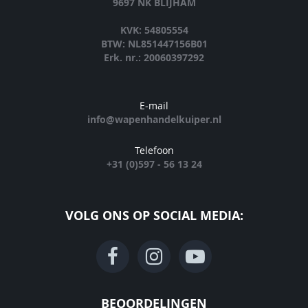
9697 NK BLIJHAM
KVK: 54805554
BTW: NL851447156B01
Erk. nr.: 20060397292
E-mail
info@wapenhandelkuiper.nl
Telefoon
+31 (0)597 - 56 13 24
VOLG ONS OP SOCIAL MEDIA:
BEOORDELINGEN