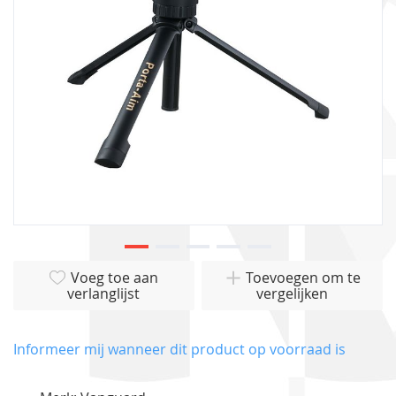
gallerij
Ga
Voeg toe aan
Toevoegen om te
naar
verlanglijst
vergelijken
het
begin
van
Informeer mij wanneer dit product op voorraad is
de
afbeeldingen-