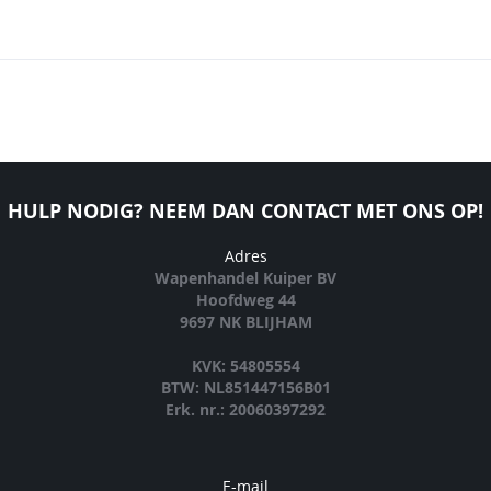
HULP NODIG? NEEM DAN CONTACT MET ONS OP!
Adres
Wapenhandel Kuiper BV
Hoofdweg 44
9697 NK BLIJHAM
KVK: 54805554
BTW: NL851447156B01
Erk. nr.: 20060397292
E-mail