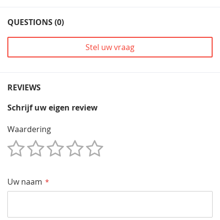
QUESTIONS (0)
Stel uw vraag
REVIEWS
Schrijf uw eigen review
Waardering
1
2
3
4
5
Star
Sterren
Sterren
Sterren
Sterren
Uw naam