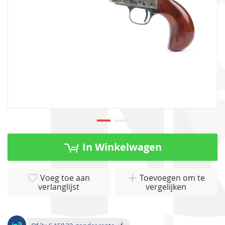
Ga
naar
In Winkelwagen
het
begin
van
Voeg toe aan
Toevoegen om te
verlanglijst
vergelijken
de
afbeeldingen-
gallerij