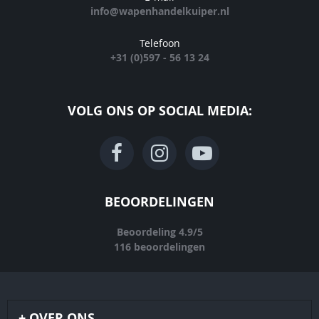
info@wapenhandelkuiper.nl
Telefoon
+31 (0)597 - 56 13 24
VOLG ONS OP SOCIAL MEDIA:
BEOORDELINGEN
Beoordeling
4.9
/
5
116
beoordelingen
OVER ONS