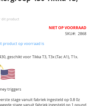
r dit product
NIET OP VOORRAAD
SKU
2868
t product op voorraad is
 geschikt voor Tikka T3, T3x (Tac A1), T1x.
ney triggers
rste stage vanuit fabriek ingesteld op 0.8 0z
weede stage vanuit fabriek ingesteld op 1 pound