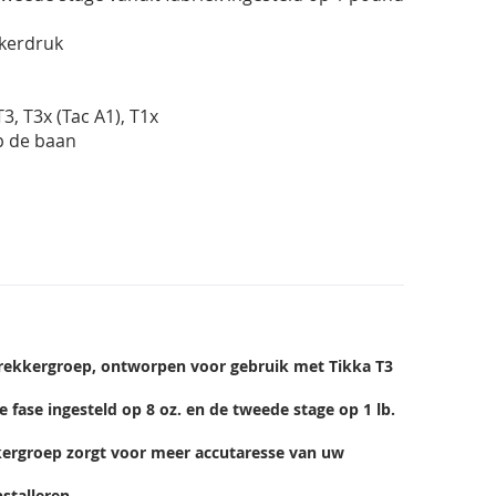
kkerdruk
, T3x (Tac A1), T1x
p de baan
n-trekkergroep, ontworpen voor gebruik met Tikka T3
 fase ingesteld op 8 oz. en de tweede stage op 1 lb.
ekkergroep zorgt voor meer accutaresse van uw
stalleren.