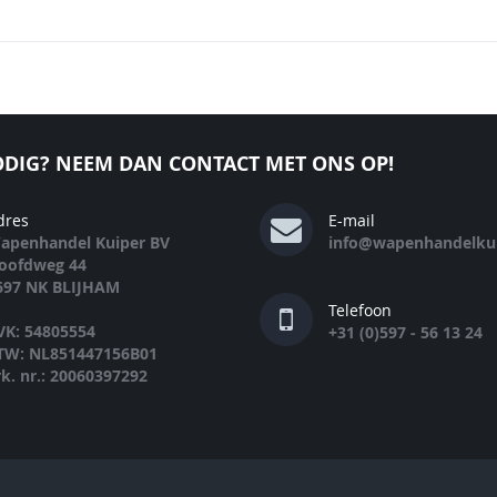
DIG? NEEM DAN CONTACT MET ONS OP!
dres
E-mail
apenhandel Kuiper BV
info@wapenhandelkui
oofdweg 44
697 NK BLIJHAM
Telefoon
VK: 54805554
+31 (0)597 - 56 13 24
TW: NL851447156B01
rk. nr.: 20060397292