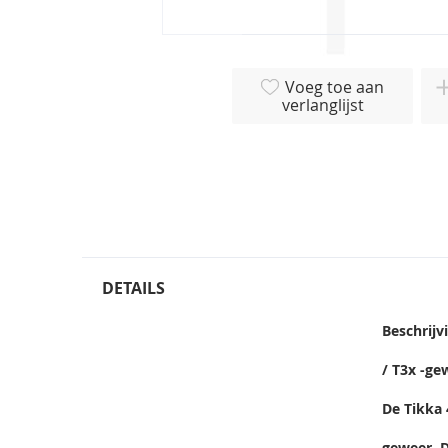
Ga
naar
Voeg toe aan
het
verlanglijst
begin
van
de
afbeeldingen-
gallerij
DETAILS
Beschrijv
/ T3x -ge
De Tikka 
geweer. D