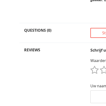
QUESTIONS (0)
St
REVIEWS
Schrijf 
Waarder
1
2
3
4
5
Star
Sterren
Sterren
Sterren
Sterren
Uw naa