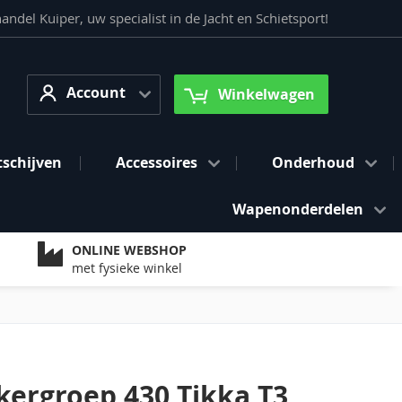
del Kuiper, uw specialist in de Jacht en Schietsport!
Account
arch
Account
Winkelwagen
tschijven
Accessoires
Onderhoud
Wapenonderdelen
ONLINE WEBSHOP
met fysieke winkel
kergroep 430 Tikka T3,