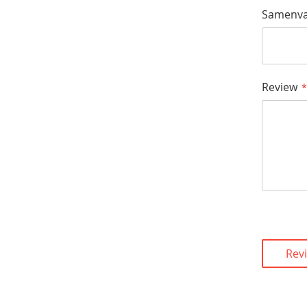
Samenva
Review
Rev