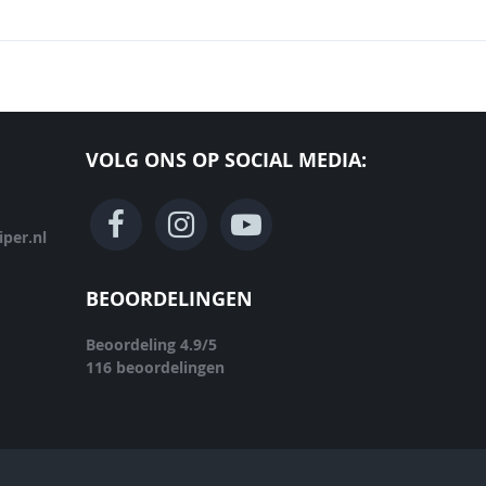
VOLG ONS OP SOCIAL MEDIA:
per.nl
BEOORDELINGEN
Beoordeling
4.9
/
5
116
beoordelingen