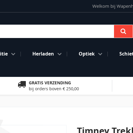
Welkom bij Wapenhan
Se
tie
Herladen
Optiek
Schie
GRATIS VERZENDING
bij orders boven € 250,00
Timney Trek