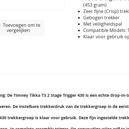
(453 gram)
Zeer fijne (Crisp) tre
Gebogen trekker
Met veiligheidspal
Toevoegen om te
vergelijken
Compatible Models: T3
Klaar voor gebruik o
ing: De Timney Tikka T3 2 Stage Trigger 430 is een echte drop-i
weren. De instelbare trekkerdruk van de trekkergroep in de eerste
430 trekkergroep is klaar voor gebruik. Deze fijn ingestelde tr
rop -In complete assembly trigger. Op eenvoudige wijze zelf te in