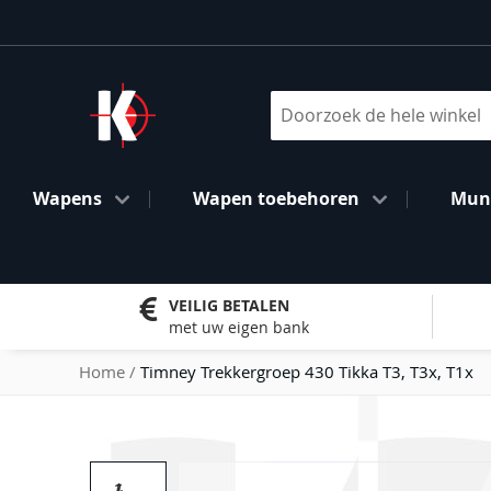
Ga
naar
de
inhoud
Search
Wapens
Wapen toebehoren
Muni
VEILIG BETALEN
met uw eigen bank
Home
Timney Trekkergroep 430 Tikka T3, T3x, T1x
Ga