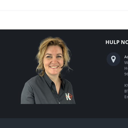
HULP NO
A
W
H
9
K
B
E