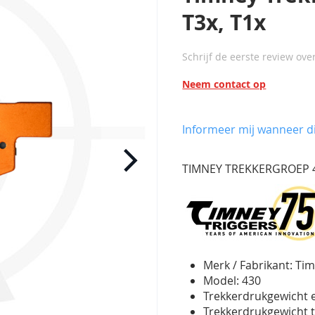
T3x, T1x
Schrijf de eerste review ove
Neem contact op
Informeer mij wanneer di
TIMNEY TREKKERGROEP 430,
Merk / Fabrikant: Tim
Model: 430
Trekkerdrukgewicht ee
Trekkerdrukgewicht t