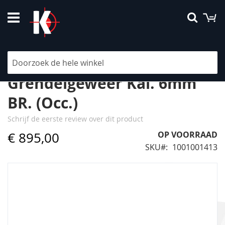
Ga
W
Searc
naar
de
inhoud
Tanner Match
Grendelgeweer Kal. 6mm
BR. (Occ.)
Schrijf de eerste review over dit product
€ 895,00
OP VOORRAAD
SKU
1001001413
Ga
naar
het
einde
van
de