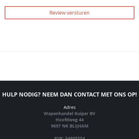
Review versturen
HULP NODIG? NEEM DAN CONTACT MET ONS OP!
Adres
Wapenhandel Kuiper BV
Hoofdweg 44
9697 NK BLIJHAM
KVK: 54805554