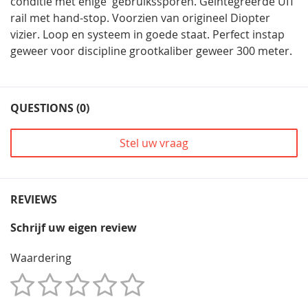
conditie met enige gebruikssporen. Geïntegreerde UIT
rail met hand-stop. Voorzien van origineel Diopter
vizier. Loop en systeem in goede staat. Perfect instap
geweer voor discipline grootkaliber geweer 300 meter.
QUESTIONS (0)
Stel uw vraag
REVIEWS
Schrijf uw eigen review
Waardering
1
2
3
4
5