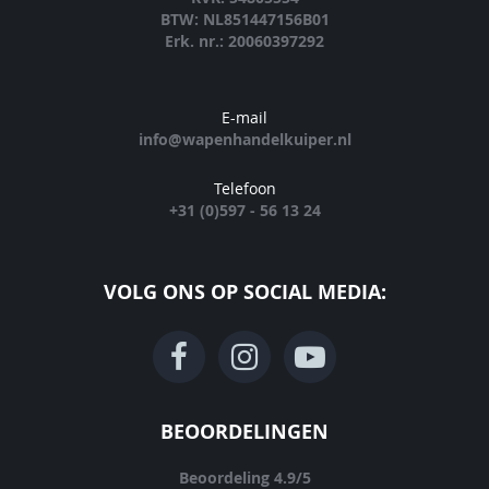
BTW: NL851447156B01
Erk. nr.: 20060397292
E-mail
info@wapenhandelkuiper.nl
Telefoon
+31 (0)597 - 56 13 24
VOLG ONS OP SOCIAL MEDIA:
BEOORDELINGEN
Beoordeling
4.9
/
5