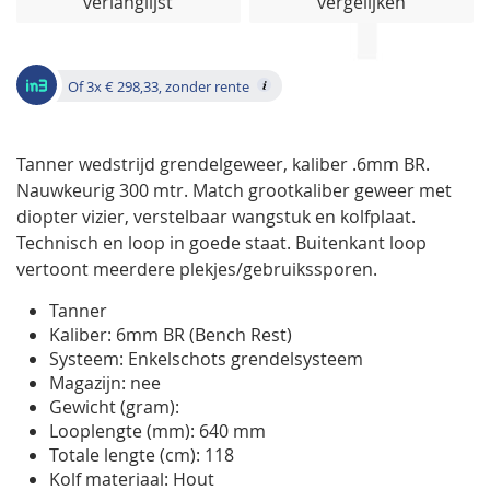
verlanglijst
vergelijken
de
afbeeldingen-
gallerij
Of 3x € 298,33, zonder rente
Tanner wedstrijd grendelgeweer, kaliber .6mm BR.
Nauwkeurig 300 mtr. Match grootkaliber geweer met
diopter vizier, verstelbaar wangstuk en kolfplaat.
Technisch en loop in goede staat. Buitenkant loop
vertoont meerdere plekjes/gebruikssporen.
Tanner
Kaliber: 6mm BR (Bench Rest)
Systeem: Enkelschots grendelsysteem
Magazijn: nee
Gewicht (gram):
Looplengte (mm): 640 mm
Totale lengte (cm): 118
Kolf materiaal: Hout