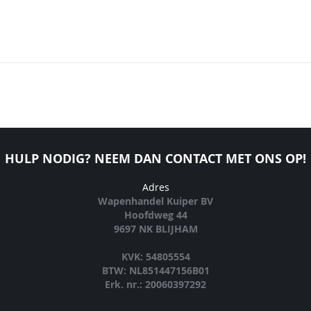
HULP NODIG? NEEM DAN CONTACT MET ONS OP!
Adres
Wapenhandel Kuiper BV
Hoofdweg 44
9697 NK BLIJHAM
KVK: 54805554
BTW: NL851447156B01
Erk. nr.: 20060397292