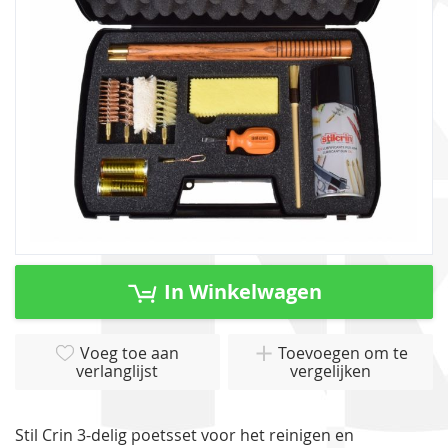
gallerij
Ga
naar
In Winkelwagen
het
begin
van
Voeg toe aan
Toevoegen om te
verlanglijst
vergelijken
de
afbeeldingen-
gallerij
Stil Crin 3-delig poetsset voor het reinigen en