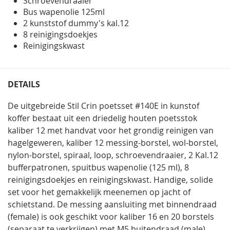
Schroevendraaier
Bus wapenolie 125ml
2 kunststof dummy's kal.12
8 reinigingsdoekjes
Reinigingskwast
DETAILS
De uitgebreide Stil Crin poetsset #140E in kunstof
koffer bestaat uit een driedelig houten poetsstok
kaliber 12 met handvat voor het grondig reinigen van
hagelgeweren, kaliber 12 messing-borstel, wol-borstel,
nylon-borstel, spiraal, loop, schroevendraaier, 2 Kal.12
bufferpatronen, spuitbus wapenolie (125 ml), 8
reinigingsdoekjes en reinigingskwast. Handige, solide
set voor het gemakkelijk meenemen op jacht of
schietstand. De messing aansluiting met binnendraad
(female) is ook geschikt voor kaliber 16 en 20 borstels
(separaat te verkrijgen) met M5 buitendraad (male).