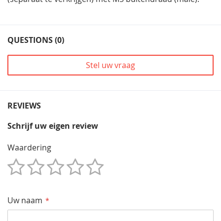
QUESTIONS (0)
Stel uw vraag
REVIEWS
Schrijf uw eigen review
Waardering
1
2
3
4
5
Star
Sterren
Sterren
Sterren
Sterren
Uw naam