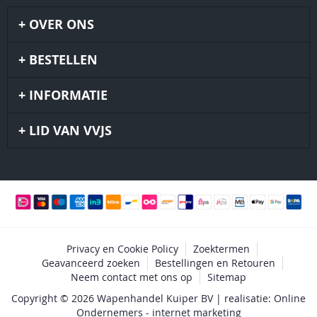
OVER ONS
BESTELLEN
INFORMATIE
LID VAN VVJS
Privacy en Cookie Policy
Zoektermen
Geavanceerd zoeken
Bestellingen en Retouren
Neem contact met ons op
Sitemap
Copyright © 2026 Wapenhandel Kuiper BV | realisatie: Online
Ondernemers - internet marketing