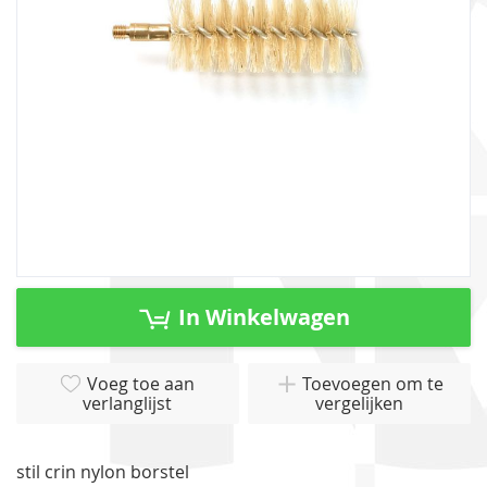
gallerij
Ga
naar
In Winkelwagen
het
begin
van
Voeg toe aan
Toevoegen om te
verlanglijst
vergelijken
de
afbeeldingen-
gallerij
stil crin nylon borstel