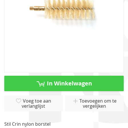
gallerij
Ga
naar
In Winkelwagen
het
begin
van
Voeg toe aan
Toevoegen om te
verlanglijst
vergelijken
de
afbeeldingen-
gallerij
Stil Crin nylon borstel