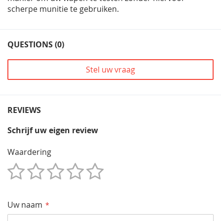
scherpe munitie te gebruiken.
QUESTIONS (0)
Stel uw vraag
REVIEWS
Schrijf uw eigen review
Waardering
1
2
3
4
5
Star
Sterren
Sterren
Sterren
Sterren
Uw naam