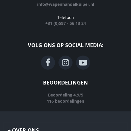
info@wapenhandelkuiper.nl
Telefoon
+31 (0)597 - 56 13 24
VOLG ONS OP SOCIAL MEDIA:
BEOORDELINGEN
Beoordeling
4.9
/
5
116
beoordelingen
OVER ONS