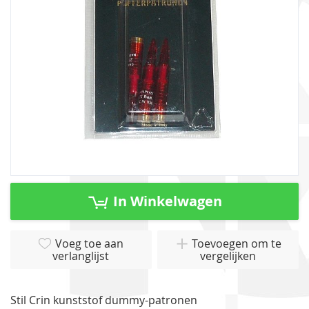
gallerij
Ga
naar
In Winkelwagen
het
begin
van
Voeg toe aan
Toevoegen om te
verlanglijst
vergelijken
de
afbeeldingen-
gallerij
Stil Crin kunststof dummy-patronen