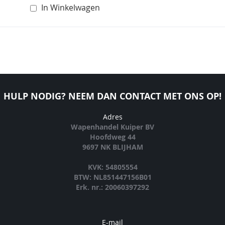
In Winkelwagen
HULP NODIG? NEEM DAN CONTACT MET ONS OP!
Adres
Wapenhandel Kuiper BV
Hoofdweg 44
9697 NK BLIJHAM
KVK: 54805554
BTW: NL851447156B01
Erk. nr.: 20060397292
E-mail