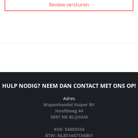
Review versturen
HULP NODIG? NEEM DAN CONTACT MET ONS OP!
Adres
Wapenhandel Kuiper BV
Hoofdweg 44
9697 NK BLIJHAM
KVK: 54805554
BTW: NL851447156B01