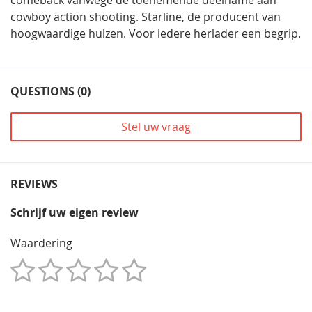
comeback vanwege de toenemende deelname aan
cowboy action shooting. Starline, de producent van
hoogwaardige hulzen. Voor iedere herlader een begrip.
QUESTIONS (0)
Stel uw vraag
REVIEWS
Schrijf uw eigen review
Waardering
1
2
3
4
5
Star
Sterren
Sterren
Sterren
Sterren