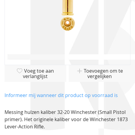
Ga
Voeg toe aan
Toevoegen om te
naar
verlanglijst
vergelijken
het
begin
van
Informeer mij wanneer dit product op voorraad is
de
afbeeldingen-
Messing hulzen kaliber 32-20 Winchester (Small Pistol
gallerij
primer). Het originele kaliber voor de Winchester 1873
Lever-Action Rifle.