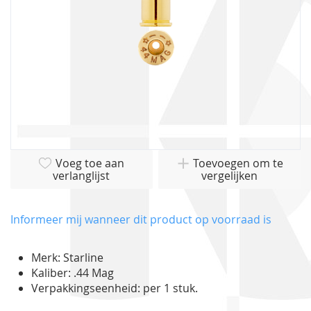
Ga
Voeg toe aan
Toevoegen om te
naar
verlanglijst
vergelijken
het
begin
van
Informeer mij wanneer dit product op voorraad is
de
afbeeldingen-
Merk: Starline
gallerij
Kaliber: .44 Mag
Verpakkingseenheid: per 1 stuk.