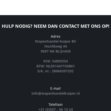
HULP NODIG? NEEM DAN CONTACT MET ONS OP!
Adres
Wapenhandel Kuiper BV
Hoofdweg 44
9697 NK BLIJHAM
KVK: 54805554
BTW: NL851447156B01
Erk. nr.: 20060397292
E-mail
info@wapenhandelkuiper.nl
Telefoon
+31 (0)597 - 56 13 24