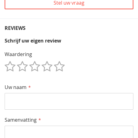
Stel uw vraag
REVIEWS
Schrijf uw eigen review
Waardering
1
2
3
4
5
Star
Sterren
Sterren
Sterren
Sterren
Uw naam
Samenvatting