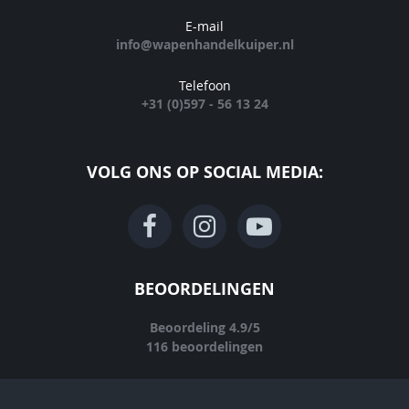
E-mail
info@wapenhandelkuiper.nl
Telefoon
+31 (0)597 - 56 13 24
VOLG ONS OP SOCIAL MEDIA:
BEOORDELINGEN
Beoordeling
4.9
/
5
116
beoordelingen