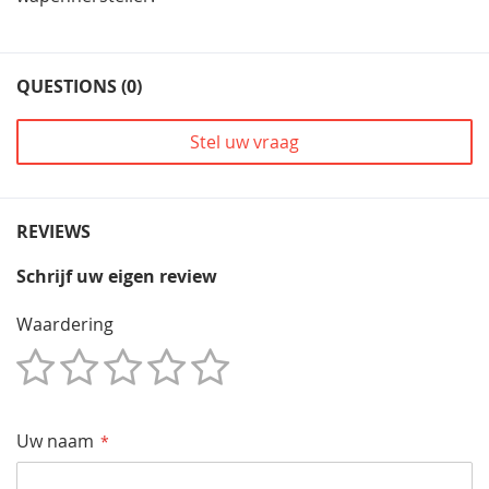
QUESTIONS (0)
Stel uw vraag
REVIEWS
Schrijf uw eigen review
Waardering
1
2
3
4
5
Star
Sterren
Sterren
Sterren
Sterren
Uw naam