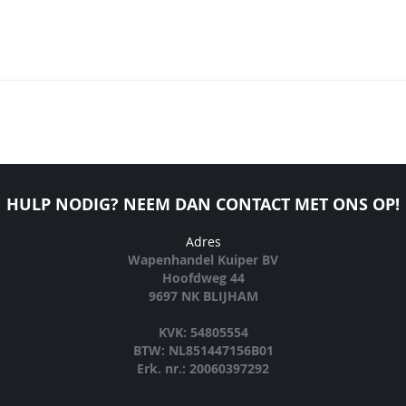
HULP NODIG? NEEM DAN CONTACT MET ONS OP!
Adres
Wapenhandel Kuiper BV
Hoofdweg 44
9697 NK BLIJHAM
KVK: 54805554
BTW: NL851447156B01
Erk. nr.: 20060397292