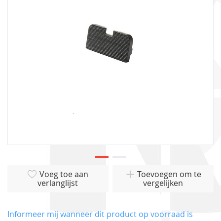
afbeeldingen-
gallerij
Ga
Voeg toe aan
Toevoegen om te
naar
verlanglijst
vergelijken
het
begin
van
Informeer mij wanneer dit product op voorraad is