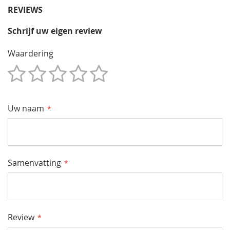
REVIEWS
Schrijf uw eigen review
Waardering
1
2
3
4
5
Star
Sterren
Sterren
Sterren
Sterren
Uw naam
Samenvatting
Review