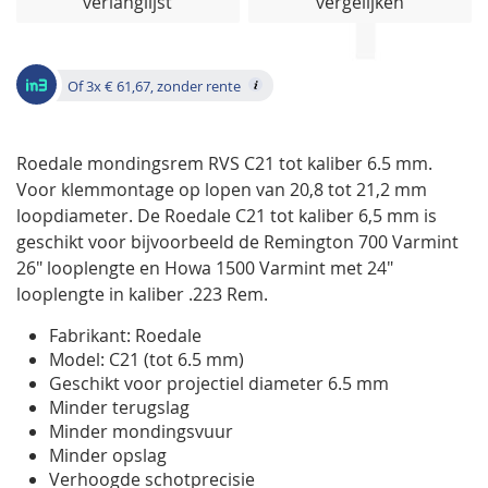
verlanglijst
vergelijken
de
afbeeldingen-
gallerij
Of 3x € 61,67, zonder rente
Roedale mondingsrem RVS C21 tot kaliber 6.5 mm.
Voor klemmontage op lopen van 20,8 tot 21,2 mm
loopdiameter. De Roedale C21 tot kaliber 6,5 mm is
geschikt voor bijvoorbeeld de Remington 700 Varmint
26" looplengte en Howa 1500 Varmint met 24"
looplengte in kaliber .223 Rem.
Fabrikant: Roedale
Model: C21 (tot 6.5 mm)
Geschikt voor projectiel diameter 6.5 mm
Minder terugslag
Minder mondingsvuur
Minder opslag
Verhoogde schotprecisie