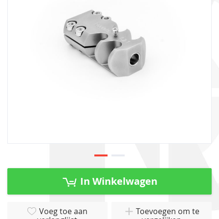
afbeeldingen-
gallerij
Ga
naar
In Winkelwagen
het
begin
van
Voeg toe aan
Toevoegen om te