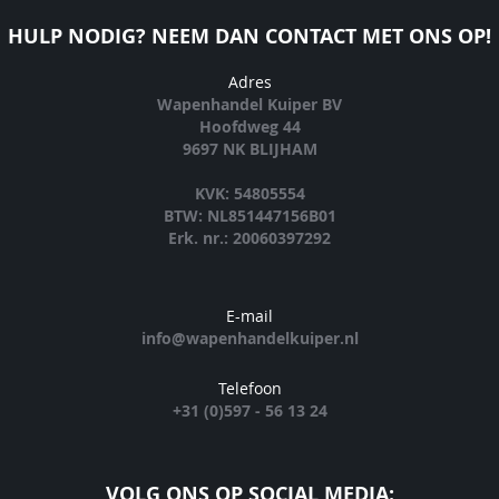
HULP NODIG? NEEM DAN CONTACT MET ONS OP!
Adres
Wapenhandel Kuiper BV
Hoofdweg 44
9697 NK BLIJHAM
KVK: 54805554
BTW: NL851447156B01
Erk. nr.: 20060397292
E-mail
info@wapenhandelkuiper.nl
Telefoon
+31 (0)597 - 56 13 24
VOLG ONS OP SOCIAL MEDIA: