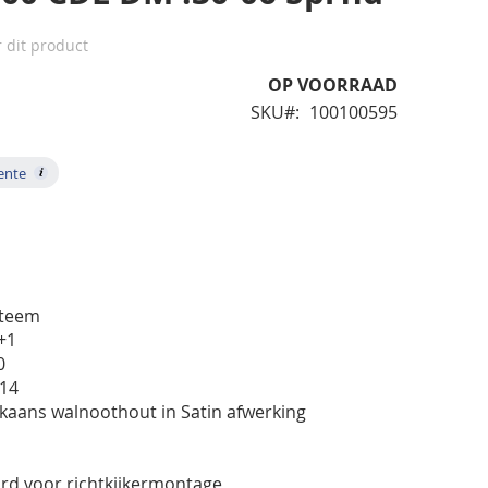
r dit product
OP VOORRAAD
SKU
100100595
rente
.
steem
4+1
0
114
ikaans walnoothout in Satin afwerking
d voor richtkijkermontage