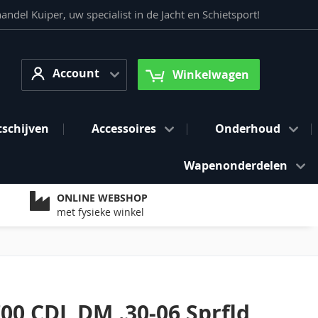
del Kuiper, uw specialist in de Jacht en Schietsport!
Account
arch
Account
Winkelwagen
tschijven
Accessoires
Onderhoud
Wapenonderdelen
ONLINE WEBSHOP
met fysieke winkel
00 CDL DM .30-06 Sprfld