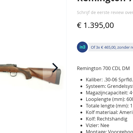
Schrijf de eerste review ove
€ 1.395,00
Of 3x € 465,00, zonder 
Remington 700 CDL DM
Kaliber: .30-06 Sprfld
Systeem: Grendelsy
Magazijncapaciteit: 
Looplengte (mm): 60
Totale lengte (mm): 
Kolf materiaal: Amer
Kolf: Rechtshandig
Vizier: Nee
Montage: Voorgeboor