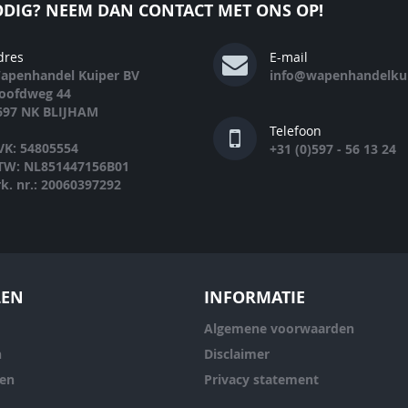
DIG? NEEM DAN CONTACT MET ONS OP!
dres
E-mail
apenhandel Kuiper BV
info@wapenhandelkui
oofdweg 44
697 NK BLIJHAM
Telefoon
VK: 54805554
+31 (0)597 - 56 13 24
TW: NL851447156B01
rk. nr.: 20060397292
LEN
INFORMATIE
Algemene voorwaarden
n
Disclaimer
ren
Privacy statement