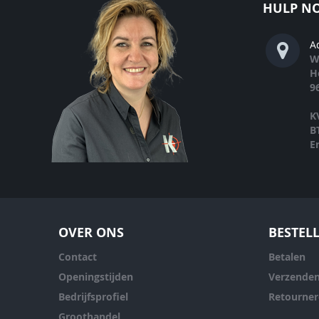
HULP NO
A
W
H
9
K
B
E
OVER ONS
BESTEL
Contact
Betalen
Openingstijden
Verzende
Bedrijfsprofiel
Retourne
Groothandel