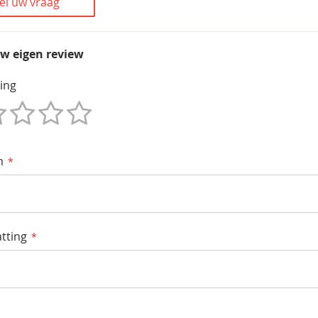
el uw vraag
uw eigen review
ing
m
tting