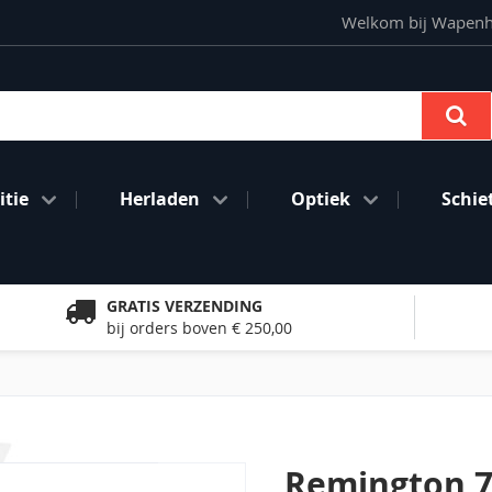
Welkom bij Wapenhan
Se
tie
Herladen
Optiek
Schie
GRATIS VERZENDING
bij orders boven € 250,00
Remington 7