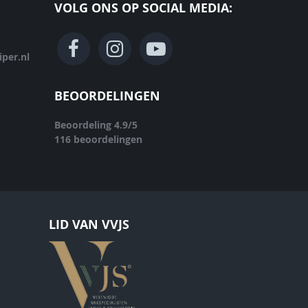
VOLG ONS OP SOCIAL MEDIA:
per.nl
BEOORDELINGEN
Beoordeling
4.9
/
5
116
beoordelingen
LID VAN VVJS