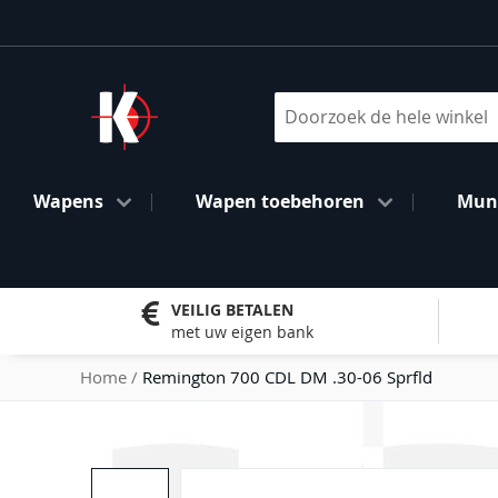
Ga
naar
de
inhoud
Search
Wapens
Wapen toebehoren
Muni
VEILIG BETALEN
met uw eigen bank
Home
Remington 700 CDL DM .30-06 Sprfld
Ga