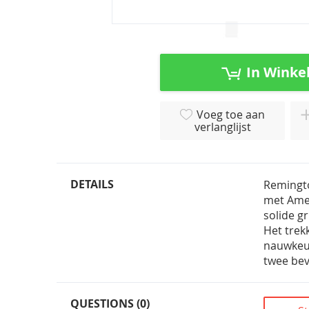
Ga
naar
het
In Winke
begin
van
de
Voeg toe aan
afbeeldingen-
verlanglijst
gallerij
DETAILS
Remingto
met Amer
solide g
Het trek
nauwkeur
twee bev
QUESTIONS (0)