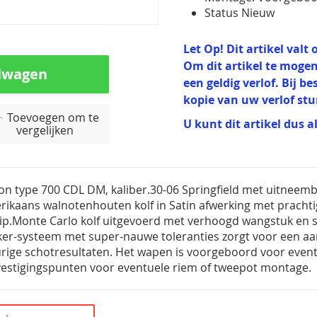
Status Nieuw
Let Op! Dit artikel val
Om dit artikel te mogen
lwagen
een geldig verlof. Bij b
kopie van uw verlof st
Toevoegen om te
U kunt dit artikel dus a
vergelijken
n type 700 CDL DM, kaliber.30-06 Springfield met uitneemb
ikaans walnotenhouten kolf in Satin afwerking met pracht
rip.Monte Carlo kolf uitgevoerd met verhoogd wangstuk en st
ker-systeem met super-nauwe toleranties zorgt voor een a
ige schotresultaten. Het wapen is voorgeboord voor eventue
estigingspunten voor eventuele riem of tweepot montage.