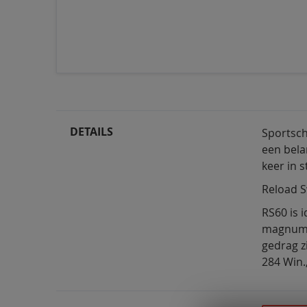
DETAILS
Sportschu
een bela
keer in 
Reload S
RS60 is 
magnum k
gedrag z
284 Win.,