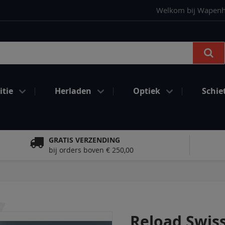
Welkom bij Wapenhan
Se
tie
Herladen
Optiek
Schie
GRATIS VERZENDING
bij orders boven € 250,00
Reload Swiss