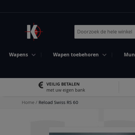
Ga
naar
de
inhoud
Search
Wapens
Wapen toebehoren
Muni
VEILIG BETALEN
met uw eigen bank
Home
Reload Swiss RS 60
Ga