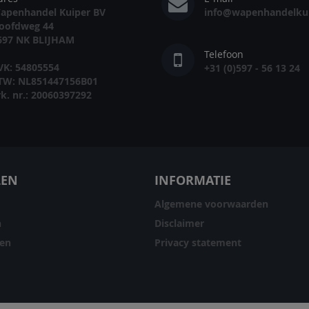
apenhandel Kuiper BV
info@wapenhandelkui
oofdweg 44
697 NK BLIJHAM
Telefoon
VK: 54805554
+31 (0)597 - 56 13 24
TW: NL851447156B01
rk. nr.: 20060397292
LEN
INFORMATIE
Algemene voorwaarden
n
Disclaimer
ren
Privacy statement