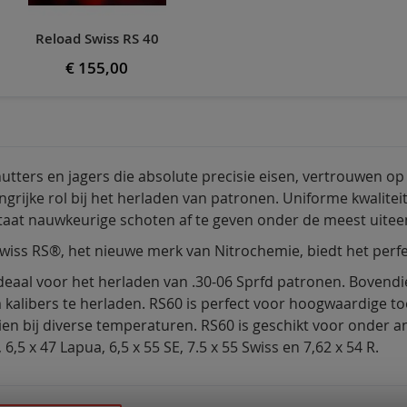
Reload Swiss RS 40
€ 155,00
tters en jagers die absolute precisie eisen, vertrouwen op mu
ngrijke rol bij het herladen van patronen. Uniforme kwalitei
staat nauwkeurige schoten af te geven onder de meest ui
wiss RS®, het nieuwe merk van Nitrochemie, biedt het perfec
ideaal voor het herladen van .30-06 Sprfd patronen. Bovend
alibers te herladen. RS60 is perfect voor hoogwaardige toe
ien bij diverse temperaturen. RS60 is geschikt voor onder and
 6,5 x 47 Lapua, 6,5 x 55 SE, 7.5 x 55 Swiss en 7,62 x 54 R.