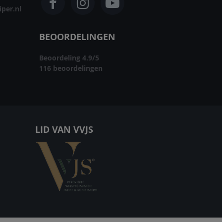
per.nl
BEOORDELINGEN
Beoordeling
4.9
/
5
116
beoordelingen
LID VAN VVJS