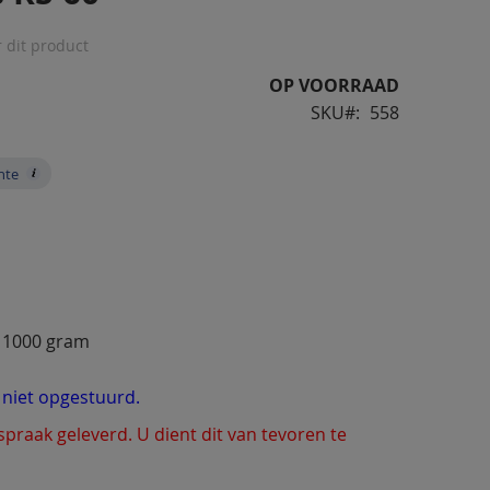
r dit product
OP VOORRAAD
SKU
558
nte
 1000 gram
t niet opgestuurd.
fspraak geleverd. U dient dit van tevoren te