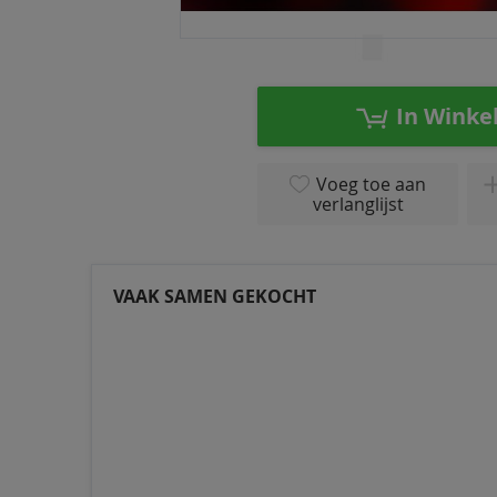
Ga
naar
het
In Winke
begin
van
de
Voeg toe aan
afbeeldingen-
verlanglijst
gallerij
VAAK SAMEN GEKOCHT