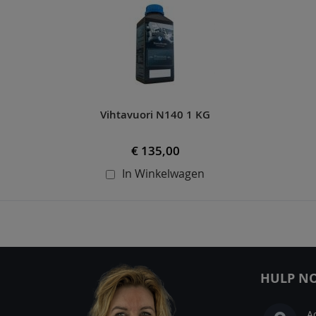
carousel
Vihtavuori N140 1 KG
€ 135,00
In Winkelwagen
HULP NO
A