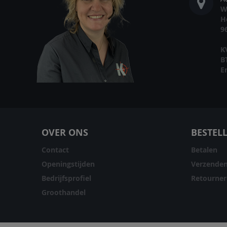
W
H
9
K
B
E
OVER ONS
BESTEL
Contact
Betalen
Openingstijden
Verzende
Bedrijfsprofiel
Retourne
Groothandel