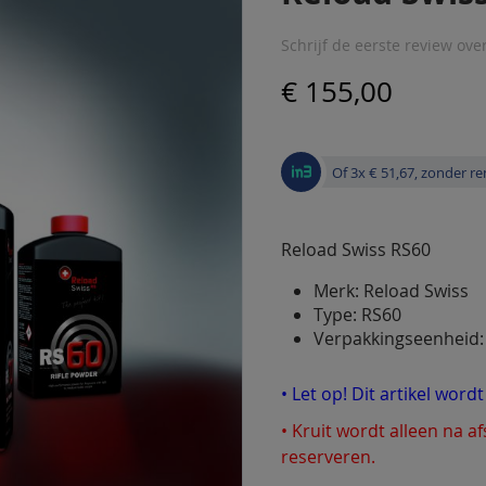
Schrijf de eerste review ove
€ 155,00
Of 3x € 51,67, zonder re
Reload Swiss RS60
Merk: Reload Swiss
Type: RS60
Verpakkingseenheid:
• Let op! Dit artikel word
• Kruit wordt alleen na a
reserveren.