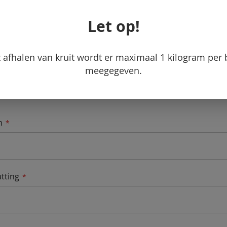
el uw vraag
Let op!
uw eigen review
t afhalen van kruit wordt er maximaal 1 kilogram per
ing
meegegeven.
m
tting