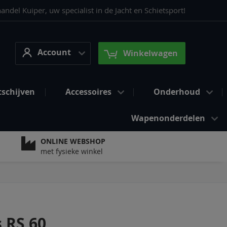
del Kuiper, uw specialist in de Jacht en Schietsport!
Account
arch
Account
Winkelwagen
tschijven
Accessoires
Onderhoud
Wapenonderdelen
ONLINE WEBSHOP
met fysieke winkel
 RS 60