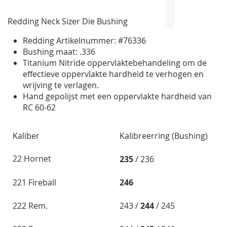
de
afbeeldingen-
Redding Neck Sizer Die Bushing
gallerij
Redding Artikelnummer: #76336
Bushing maat: .336
Titanium Nitride oppervlaktebehandeling om de
effectieve oppervlakte hardheid te verhogen en
wrijving te verlagen.
Hand gepolijst met een oppervlakte hardheid van
RC 60-62
Kaliber
Kalibreerring (Bushing)
22 Hornet
235
/ 236
221 Fireball
246
222 Rem.
243 /
244
/ 245