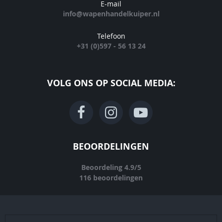
E-mail
info@wapenhandelkuiper.nl
Telefoon
+31 (0)597 - 56 13 24
VOLG ONS OP SOCIAL MEDIA:
BEOORDELINGEN
Beoordeling
4.9
/
5
116
beoordelingen