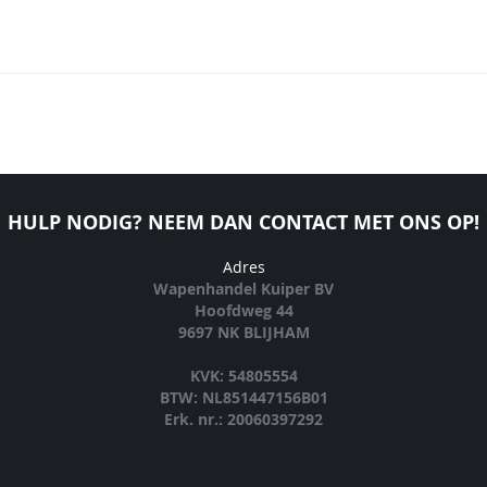
HULP NODIG? NEEM DAN CONTACT MET ONS OP!
Adres
Wapenhandel Kuiper BV
Hoofdweg 44
9697 NK BLIJHAM
KVK: 54805554
BTW: NL851447156B01
Erk. nr.: 20060397292