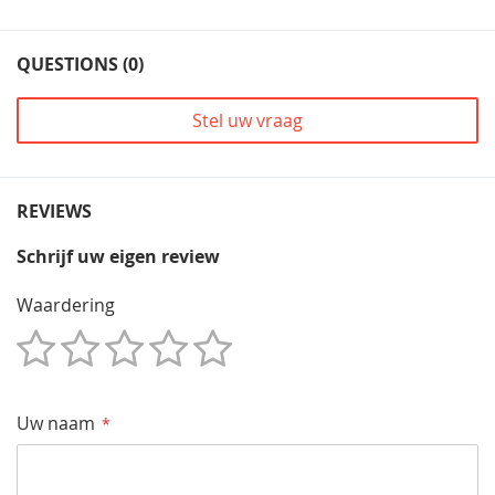
QUESTIONS (0)
Stel uw vraag
REVIEWS
Schrijf uw eigen review
Waardering
1
2
3
4
5
Star
Sterren
Sterren
Sterren
Sterren
Uw naam