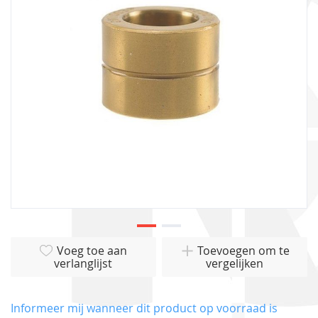
afbeeldingen-
gallerij
Ga
Voeg toe aan
Toevoegen om te
naar
verlanglijst
vergelijken
het
begin
van
Informeer mij wanneer dit product op voorraad is