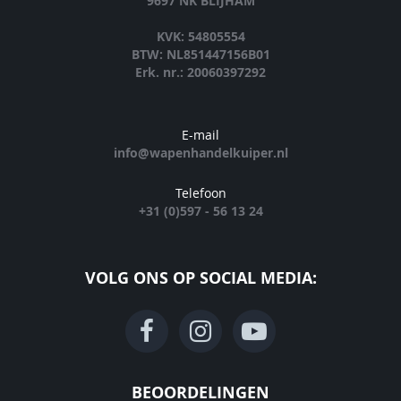
9697 NK BLIJHAM
KVK: 54805554
BTW: NL851447156B01
Erk. nr.: 20060397292
E-mail
info@wapenhandelkuiper.nl
Telefoon
+31 (0)597 - 56 13 24
VOLG ONS OP SOCIAL MEDIA:
BEOORDELINGEN