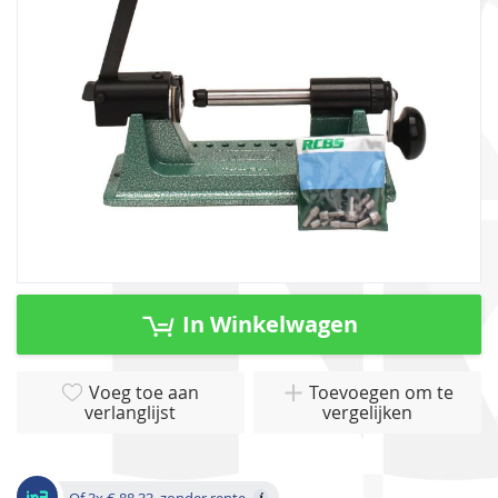
gallerij
Ga
naar
In Winkelwagen
het
begin
van
Voeg toe aan
Toevoegen om te
verlanglijst
vergelijken
de
afbeeldingen-
gallerij
Of 3x € 88,33, zonder rente