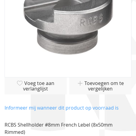
gallerij
Ga
Voeg toe aan
Toevoegen om te
naar
verlanglijst
vergelijken
het
begin
van
Informeer mij wanneer dit product op voorraad is
de
afbeeldingen-
RCBS Shellholder #8mm French Lebel (8x50mm
gallerij
Rimmed)