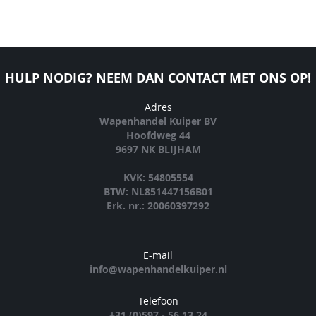
HULP NODIG? NEEM DAN CONTACT MET ONS OP!
Adres
Wapenhandel Kuiper BV
Hoofdweg 44
9697 NK BLIJHAM
KVK: 54805554
BTW: NL851447156B01
Erk. nr.: 20060397292
E-mail
info@wapenhandelkuiper.nl
Telefoon
+31 (0)597 - 56 13 24