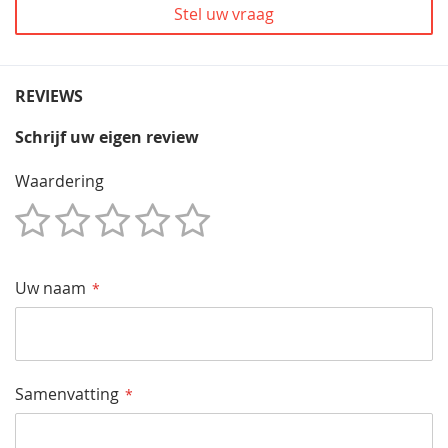
Stel uw vraag
REVIEWS
Schrijf uw eigen review
Waardering
1
2
3
4
5
Star
Sterren
Sterren
Sterren
Sterren
Uw naam
Samenvatting