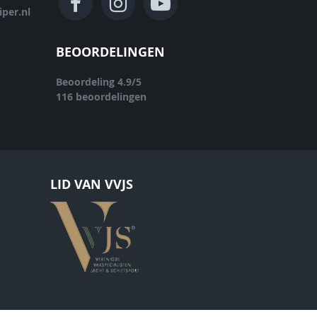
per.nl
BEOORDELINGEN
Beoordeling
4.9
/
5
116
beoordelingen
LID VAN VVJS