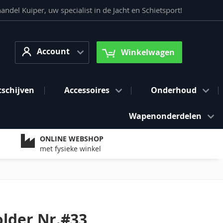
del Kuiper, uw specialist in de Jacht en Schietsport!
Account
arch
Account
Winkelwagen
tschijven
Accessoires
Onderhoud
Wapenonderdelen
ONLINE WEBSHOP
met fysieke winkel
older Nr.#33