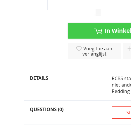
Ga
naar
het
In Winke
begin
van
de
Voeg toe aan
afbeeldingen-
verlanglijst
gallerij
DETAILS
RCBS sta
niet and
Redding
QUESTIONS (0)
St