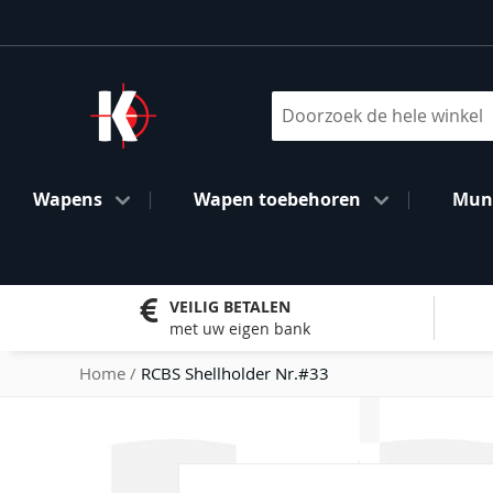
Ga
naar
de
inhoud
Search
Wapens
Wapen toebehoren
Muni
VEILIG BETALEN
met uw eigen bank
Home
RCBS Shellholder Nr.#33
Ga