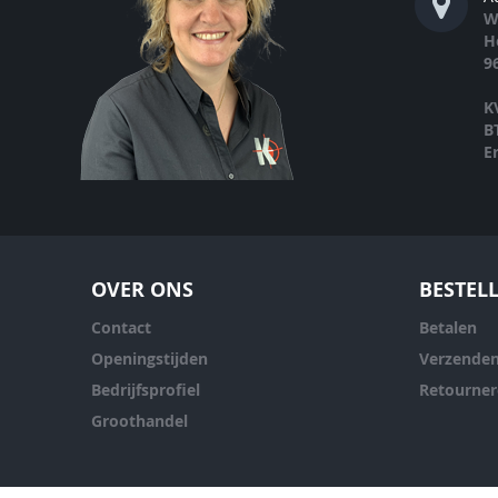
W
H
9
K
B
E
OVER ONS
BESTEL
Contact
Betalen
Openingstijden
Verzende
Bedrijfsprofiel
Retourne
Groothandel