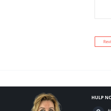
Rev
HULP NO
A