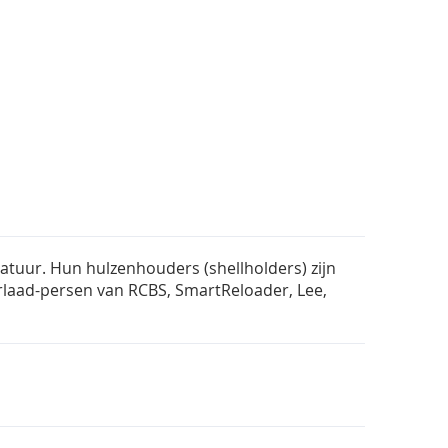
atuur. Hun hulzenhouders (shellholders) zijn
rlaad-persen van RCBS, SmartReloader, Lee,