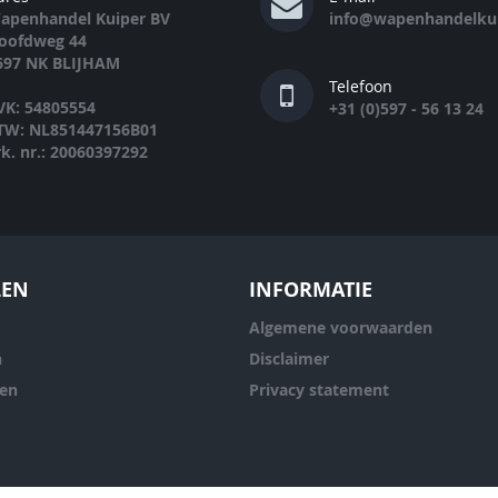
apenhandel Kuiper BV
info@wapenhandelkui
oofdweg 44
697 NK BLIJHAM
Telefoon
VK: 54805554
+31 (0)597 - 56 13 24
TW: NL851447156B01
rk. nr.: 20060397292
LEN
INFORMATIE
Algemene voorwaarden
n
Disclaimer
ren
Privacy statement