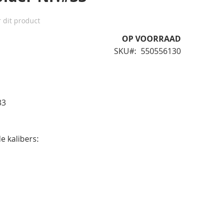
r dit product
OP VOORRAAD
SKU
550556130
33
e kalibers: