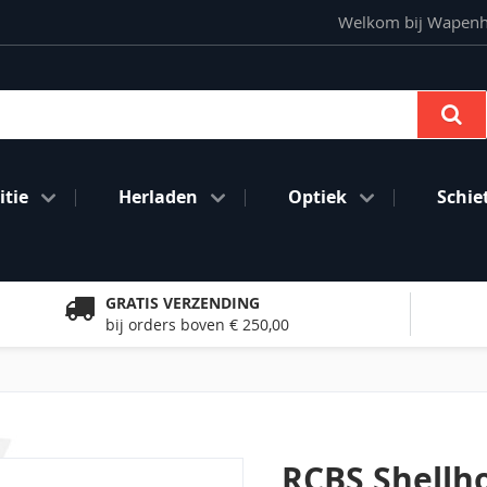
Welkom bij Wapenhan
Se
tie
Herladen
Optiek
Schie
GRATIS VERZENDING
bij orders boven € 250,00
RCBS Shellh