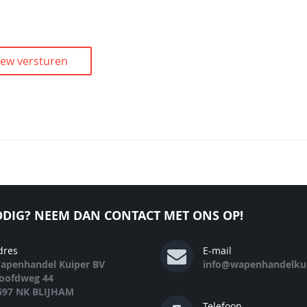
iew versturen
DIG? NEEM DAN CONTACT MET ONS OP!
dres
E-mail
apenhandel Kuiper BV
info@wapenhandelkui
oofdweg 44
697 NK BLIJHAM
Telefoon