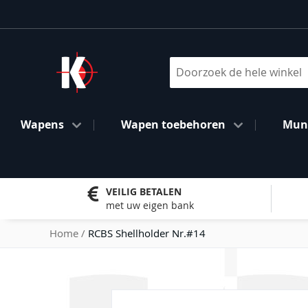
Ga
naar
de
inhoud
Search
Wapens
Wapen toebehoren
Muni
VEILIG BETALEN
met uw eigen bank
Home
RCBS Shellholder Nr.#14
Ga