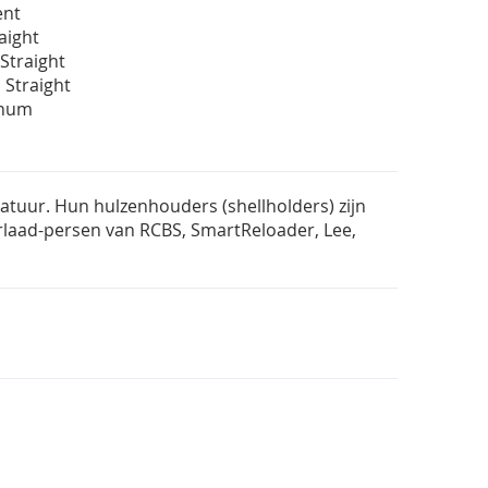
ent
raight
Straight
 Straight
gnum
atuur. Hun hulzenhouders (shellholders) zijn
rlaad-persen van RCBS, SmartReloader, Lee,