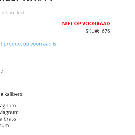
r dit product
NIET OP VOORRAAD
SKU
676
t product op voorraad is
14
e kalibers:
 Magnum
y Magnum
ua brass
gnum