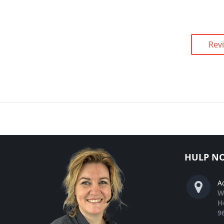
Rev
HULP NO
A
W
H
9