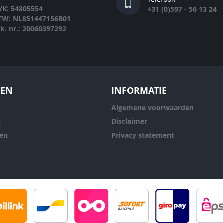
VK: 54805554
+31 (0)597 - 56 13 24
TW: NL851447156B01
rk. nr.: 20060397292
LEN
INFORMATIE
Algemene voorwaarden
n
Disclaimer
ren
Privacy statement