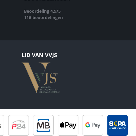
Beoordeling
4.9
/
5
116
beoordelingen
LID VAN VVJS