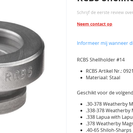
Schrijf de eerste review ove
Neem contact op
Informeer mij wanneer di
RCBS Shellholder #14
RCBS Artikel Nr.: 092
Materiaal: Staal
Geschikt voor de volgend
.30-378 Weatherby
.338-378 Weatherb
.338 Lapua with Lap
.378 Weatherby Ma
.40-65 Shiloh-Sharps