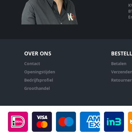
K
B
E
OVER ONS
BESTEL
Contact
Betalen
Openingstijden
Verzende
Bedrijfsprofiel
Retourne
Groothandel