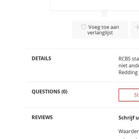
Ga
naar
Voeg toe aan
het
verlanglijst
begin
van
de
afbeeldingen-
DETAILS
RCBS sta
gallerij
niet and
Redding
QUESTIONS (0)
St
REVIEWS
Schrijf 
Waarder