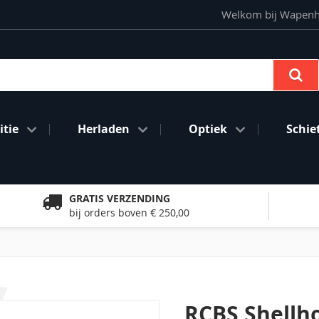
Welkom bij Wapenhan
Se
tie
Herladen
Optiek
Schie
GRATIS VERZENDING
bij orders boven € 250,00
RCBS Shellh