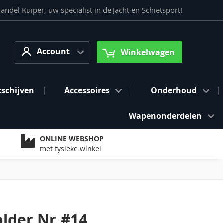
del Kuiper, uw specialist in de Jacht en Schietsport!
Account
arch
Account
Winkelwagen
tschijven
Accessoires
Onderhoud
Wapenonderdelen
ONLINE WEBSHOP
met fysieke winkel
older Nr.#14