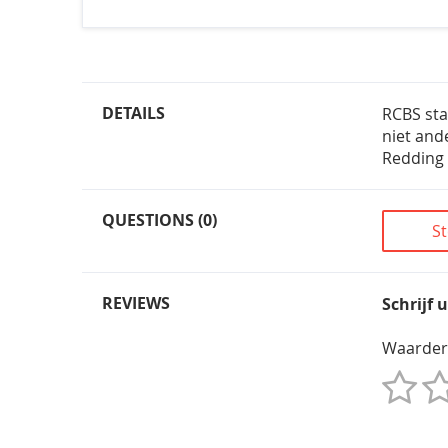
DETAILS
RCBS sta
niet and
Redding
QUESTIONS (0)
St
REVIEWS
Schrijf 
Waarder
1
2
3
4
5
Star
Sterren
Sterren
Sterren
Sterren