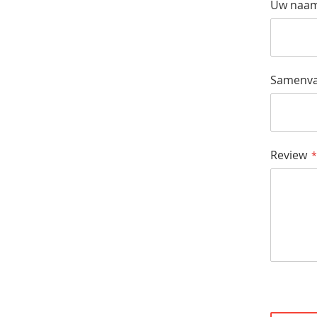
Uw naa
Samenva
Review