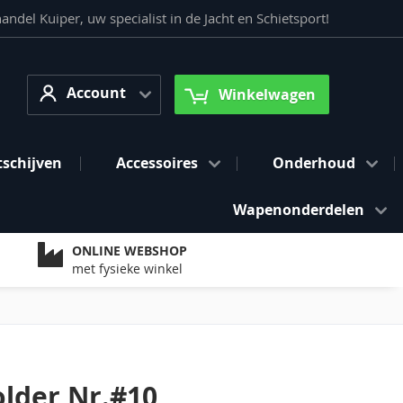
del Kuiper, uw specialist in de Jacht en Schietsport!
Account
arch
Account
Winkelwagen
tschijven
Accessoires
Onderhoud
Wapenonderdelen
ONLINE WEBSHOP
met fysieke winkel
older Nr.#10