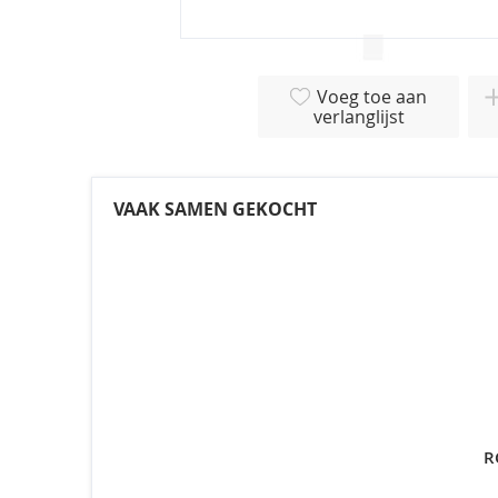
Ga
naar
Voeg toe aan
het
verlanglijst
begin
van
de
afbeeldingen-
VAAK SAMEN GEKOCHT
gallerij
R