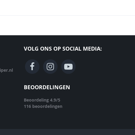
VOLG ONS OP SOCIAL MEDIA:
per.nl
BEOORDELINGEN
Beoordeling
4.9
/
5
116
beoordelingen