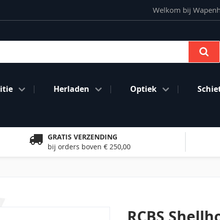
Welkom bij Wapenhan
Se
tie
Herladen
Optiek
Schie
GRATIS VERZENDING
bij orders boven € 250,00
RCBS Shellh