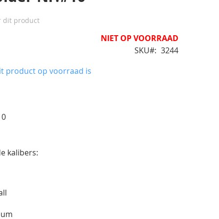
r dit product
NIET OP VOORRAAD
SKU
3244
t product op voorraad is
10
e kalibers:
all
gnum