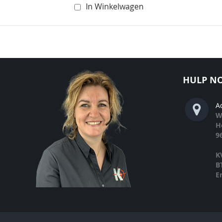
In Winkelwagen
HULP NO
A
W
H
9
K
B
E