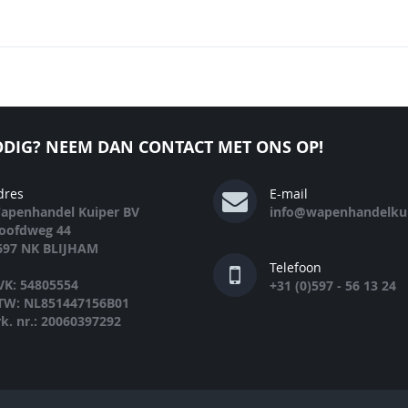
DIG? NEEM DAN CONTACT MET ONS OP!
dres
E-mail
apenhandel Kuiper BV
info@wapenhandelkui
oofdweg 44
697 NK BLIJHAM
Telefoon
VK: 54805554
+31 (0)597 - 56 13 24
TW: NL851447156B01
rk. nr.: 20060397292