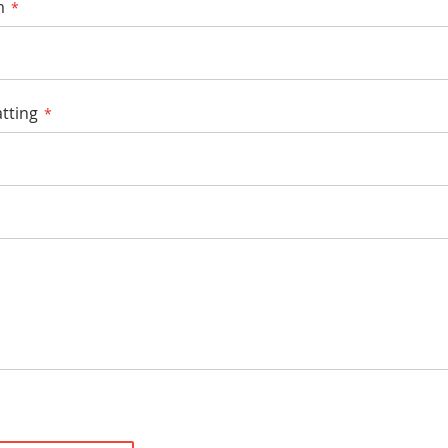
m
tting