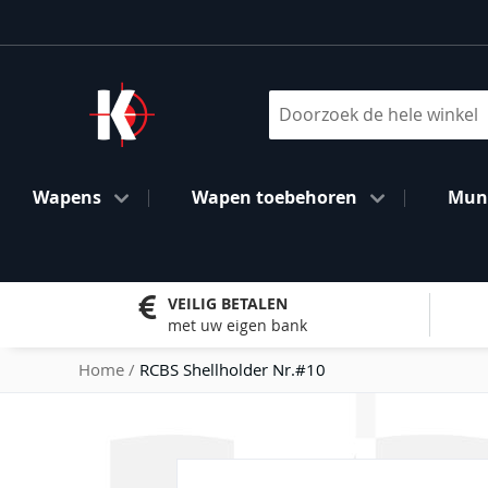
Ga
naar
de
inhoud
Search
Wapens
Wapen toebehoren
Muni
VEILIG BETALEN
met uw eigen bank
Home
RCBS Shellholder Nr.#10
Ga