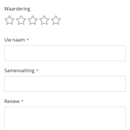
Waardering
1
2
3
4
5
Star
Sterren
Sterren
Sterren
Sterren
Uw naam
Samenvatting
Review