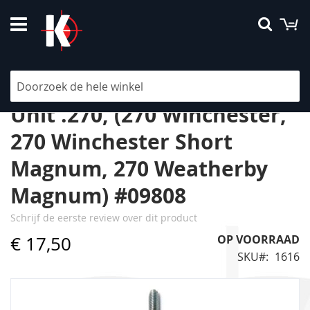
Ga
W
Searc
naar
de
inhoud
RCBS Expander-Decapping
Unit .270, (270 Winchester,
270 Winchester Short
Magnum, 270 Weatherby
Magnum) #09808
Schrijf de eerste review over dit product
€ 17,50
OP VOORRAAD
SKU
1616
Ga
naar