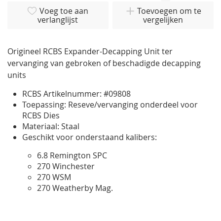
van
Voeg toe aan
Toevoegen om te
verlanglijst
vergelijken
de
afbeeldingen-
gallerij
Origineel RCBS Expander-Decapping Unit ter
vervanging van gebroken of beschadigde decapping
units
RCBS Artikelnummer: #09808
Toepassing: Reseve/vervanging onderdeel voor
RCBS Dies
Materiaal: Staal
Geschikt voor onderstaand kalibers:
6.8 Remington SPC
270 Winchester
270 WSM
270 Weatherby Mag.