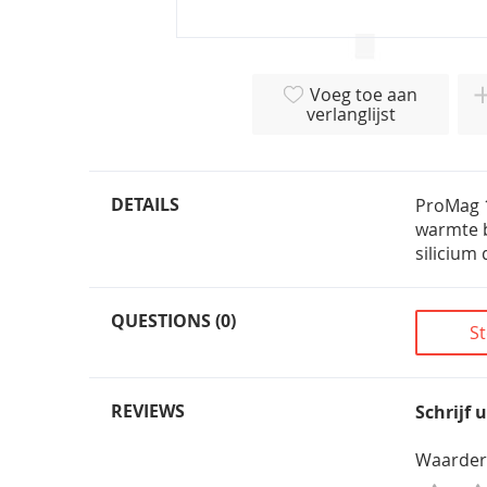
Ga
naar
Voeg toe aan
het
verlanglijst
begin
van
de
afbeeldingen-
DETAILS
ProMag 1
gallerij
warmte b
silicium
QUESTIONS (0)
St
REVIEWS
Schrijf 
Waarder