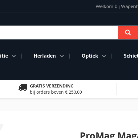
Welkom bij Wapenhan
Se
tie
Herladen
Optiek
Schie
GRATIS VERZENDING
bij orders boven € 250,00
ProMag Maga