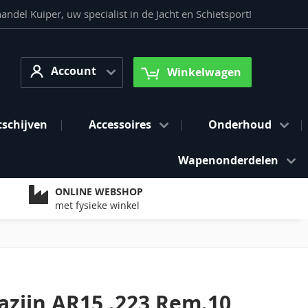
del Kuiper, uw specialist in de Jacht en Schietsport!
Account
arch
Account
Winkelwagen
tschijven
Accessoires
Onderhoud
Wapenonderdelen
ONLINE WEBSHOP
met fysieke winkel
zijn AR15 .223 Rem.10