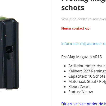
schots
Schrijf de eerste review ove
Neem contact op
Informeer mij wanneer di
ProMag Magazijn AR15
Artikelnummer: #zuc
Kaliber: .223 Reming
Capaciteit: 10 Schot
Materiaal: Staal / P
Kleur: Zwart
Status: Nieuw
Dit artikel valt onder d