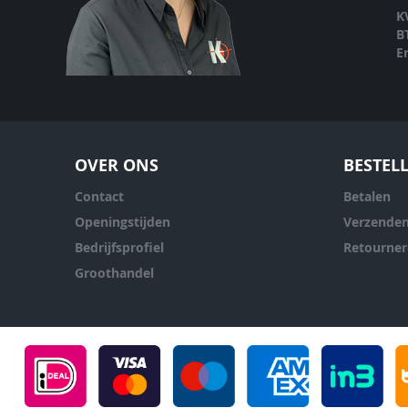
K
B
E
OVER ONS
BESTEL
Contact
Betalen
Openingstijden
Verzende
Bedrijfsprofiel
Retourne
Groothandel