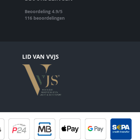
Beoordeling
4.9
/
5
116
beoordelingen
LID VAN VVJS