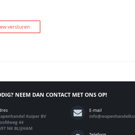
iew versturen
DIG? NEEM DAN CONTACT MET ONS OP!
dres
E-mail
apenhandel Kuiper BV
info@wapenhandelkui
oofdweg 44
697 NK BLIJHAM
Telefoon