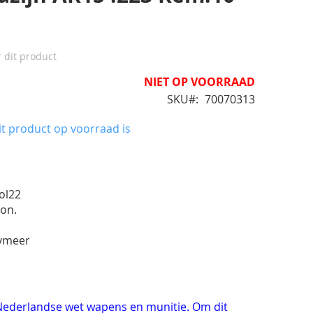
r dit product
NIET OP VOORRAAD
SKU
70070313
t product op voorraad is
ol22
ton.
s
olymeer
e Nederlandse wet wapens en munitie. Om dit