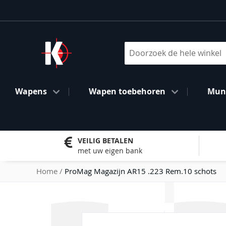
Ga
naar
de
inhoud
Search
Wapens
Wapen toebehoren
Muni
VEILIG BETALEN
met uw eigen bank
Home
ProMag Magazijn AR15 .223 Rem.10 schots
Ga