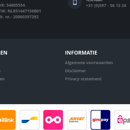
VK: 54805554
+31 (0)597 - 56 13 24
TW: NL851447156B01
rk. nr.: 20060397292
LEN
INFORMATIE
Algemene voorwaarden
n
Disclaimer
ren
Privacy statement