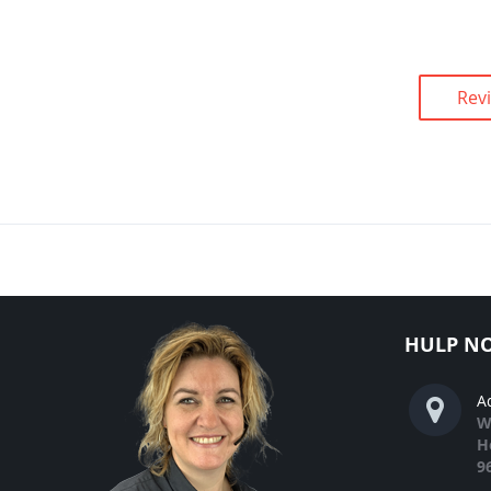
Rev
HULP NO
A
W
H
9