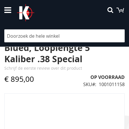
Ga
W
Searc
naar
de
inhoud
Pedersoli, Doc Hollyday
Blued, Looplengte 5"
Kaliber .38 Special
Schrijf de eerste review over dit product
€ 895,00
OP VOORRAAD
SKU
1001011158
Ga
naar
het
einde
van
de