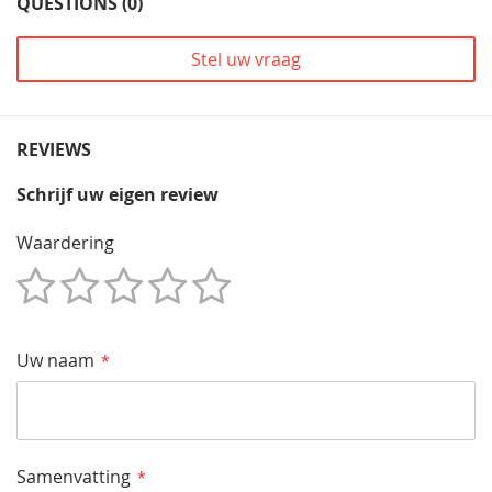
QUESTIONS (0)
Stel uw vraag
REVIEWS
Schrijf uw eigen review
Waardering
1
2
3
4
5
Star
Sterren
Sterren
Sterren
Sterren
Uw naam
Samenvatting