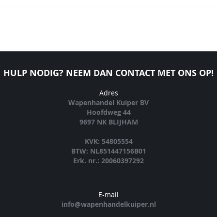
HULP NODIG? NEEM DAN CONTACT MET ONS OP!
Adres
Wapenhandel Kuiper BV
Hoofdweg 44
9697 NK BLIJHAM
KVK: 54805554
BTW: NL851447156B01
Erk. nr.: 20060397292
E-mail
info@wapenhandelkuiper.nl