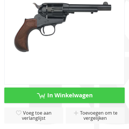
afbeeldingen-
gallerij
Ga
naar
In Winkelwagen
het
begin
van
Voeg toe aan
Toevoegen om te
verlanglijst
vergelijken
de
afbeeldingen-