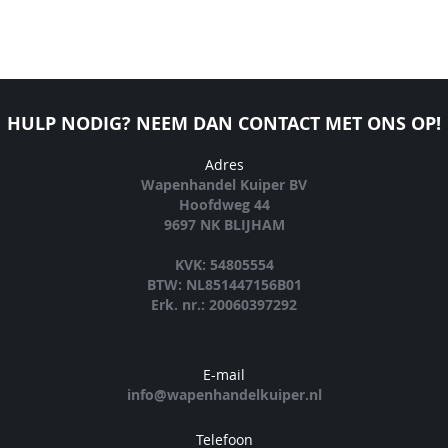
HULP NODIG? NEEM DAN CONTACT MET ONS OP!
Adres
Wapenhandel Kuiper BV
Hoofdweg 44
9697 NK BLIJHAM
KVK: 54805554
BTW: NL851447156B01
Erk. nr.: 20060397292
E-mail
info@wapenhandelkuiper.nl
Telefoon