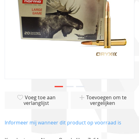
gallerij
Ga
Voeg toe aan
Toevoegen om te
naar
verlanglijst
vergelijken
het
begin
van
Informeer mij wanneer dit product op voorraad is
de
afbeeldingen-