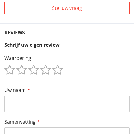
Stel uw vraag
REVIEWS
Schrijf uw eigen review
Waardering
1
2
3
4
5
Star
Sterren
Sterren
Sterren
Sterren
Uw naam
Samenvatting