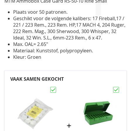
MTM Ammobox Case Gard RS-50-10 Rifle Small
gallerij
Plaats voor 50 patronen.
Geschikt voor de volgende kalibers: 17 Fireball,17 /
221 / 223 Rem., 223 Rem. HP,17 MACH 4, 204 Ruger,
222 Rem. Mag., 300 Sherwood, 300 Whisper, 32
Ideal, 32 Win. S.L., 6mm-223 Rem., 6 x 47.
Max. OAL= 2.65"
Materiaal: Kunststof, polypropyleen.
Kleur: Groen
VAAK SAMEN GEKOCHT