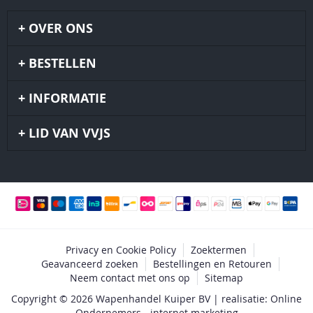
OVER ONS
BESTELLEN
INFORMATIE
LID VAN VVJS
Privacy en Cookie Policy
Zoektermen
Geavanceerd zoeken
Bestellingen en Retouren
Neem contact met ons op
Sitemap
Copyright © 2026 Wapenhandel Kuiper BV | realisatie: Online
Ondernemers - internet marketing