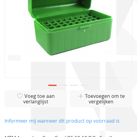
gallerij
Ga
Voeg toe aan
Toevoegen om te
naar
verlanglijst
vergelijken
het
begin
van
Informeer mij wanneer dit product op voorraad is
de
afbeeldingen-