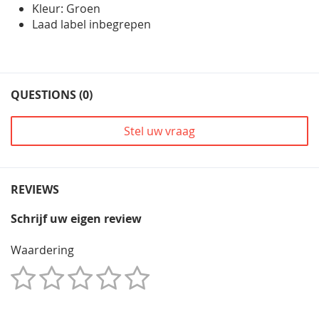
Kleur: Groen
Laad label inbegrepen
QUESTIONS (0)
Stel uw vraag
REVIEWS
Schrijf uw eigen review
Waardering
1
2
3
4
5
Star
Sterren
Sterren
Sterren
Sterren