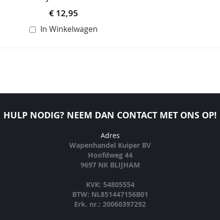
€ 12,95
In Winkelwagen
HULP NODIG? NEEM DAN CONTACT MET ONS OP!
Adres
Wapenhandel Kuiper BV
Hoofdweg 44
9697 NK BLIJHAM
KVK: 54805554
BTW: NL851447156B01
Erk. nr.: 20060397292