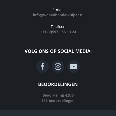
E-mail
info@wapenhandelkuiper.nl
Telefoon
+31 (0)597 - 56 13 24
VOLG ONS OP SOCIAL MEDIA:
BEOORDELINGEN
Beoordeling
4.9
/
5
116
beoordelingen