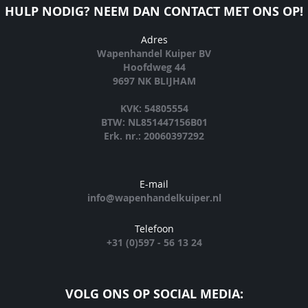
HULP NODIG? NEEM DAN CONTACT MET ONS OP!
Adres
Wapenhandel Kuiper BV
Hoofdweg 44
9697 NK BLIJHAM
KVK: 54805554
BTW: NL851447156B01
Erk. nr.: 20060397292
E-mail
info@wapenhandelkuiper.nl
Telefoon
+31 (0)597 - 56 13 24
VOLG ONS OP SOCIAL MEDIA: