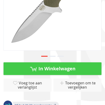
Ga
naar
In Winkelwagen
het
begin
van
Voeg toe aan
Toevoegen om te
verlanglijst
vergelijken
de
afbeeldingen-
gallerij