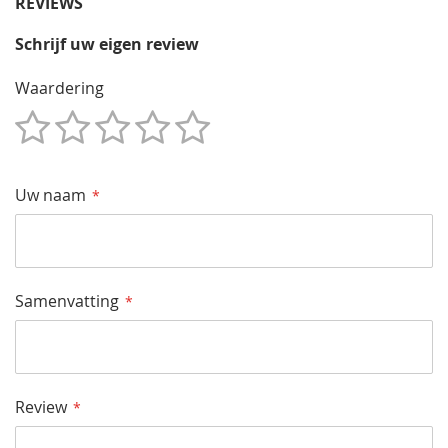
REVIEWS
Schrijf uw eigen review
Waardering
1
2
3
4
5
Star
Sterren
Sterren
Sterren
Sterren
Uw naam
Samenvatting
Review