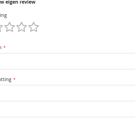
uw eigen review
ing
m
tting