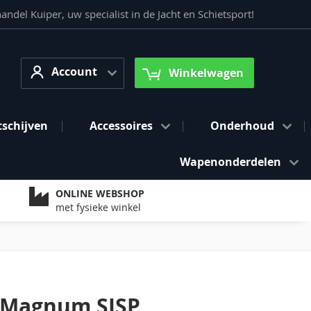
del Kuiper, uw specialist in de Jacht en Schietsport!
Account
arch
Account
Winkelwagen
tschijven
Accessoires
Onderhoud
Wapenonderdelen
ONLINE WEBSHOP
met fysieke winkel
 Magnum SJSP