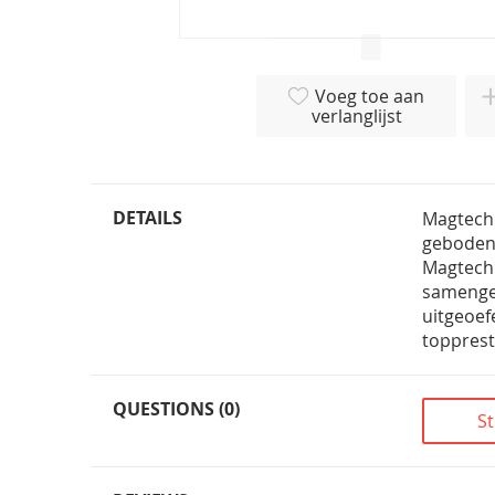
Ga
naar
Voeg toe aan
het
verlanglijst
begin
van
de
afbeeldingen-
DETAILS
Magtech 
gallerij
geboden 
Magtech 
samenges
uitgeoef
toppresta
QUESTIONS (0)
St