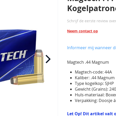
Kogelpatron
Schrijf de eerste review ove
Neem contact op
Informeer mij wanneer di
Magtech .44 Magnum
Magtech-code: 44A
Kaliber: .44 Magnum
Type kogelkop: SJHP
Gewicht (Grains): 2
Huls-materiaal: Box
Verpakking: Doosje á
Let Op! Dit artikel val