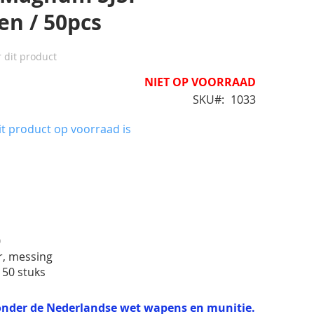
en / 50pcs
r dit product
NIET OP VOORRAAD
SKU
1033
t product op voorraad is
40
er, messing
 50 stuks
t onder de Nederlandse wet wapens en munitie.