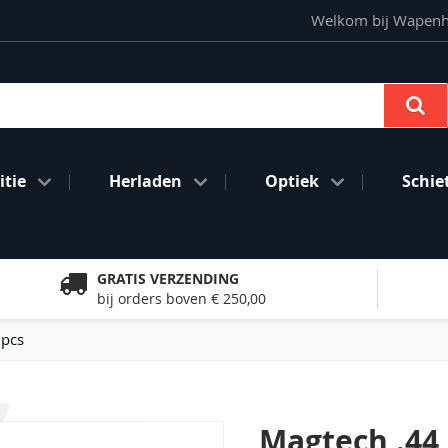
Welkom bij Wapenhan
Se
tie
Herladen
Optiek
Schie
GRATIS VERZENDING
bij orders boven € 250,00
0pcs
Magtech .44