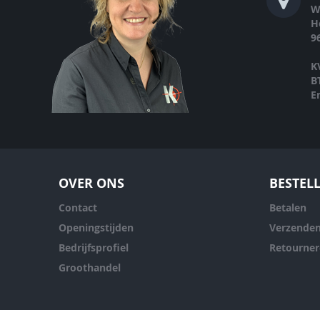
W
H
9
K
B
E
OVER ONS
BESTEL
Contact
Betalen
Openingstijden
Verzende
Bedrijfsprofiel
Retourne
Groothandel