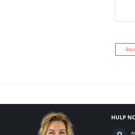
Rev
HULP NO
A