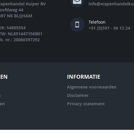
apenhandel Kuiper BV
info@wapenhandelkui
oofdweg 44
697 NK BLIJHAM
Telefoon
VK: 54805554
+31 (0)597 - 56 13 24
TW: NL851447156B01
rk. nr.: 20060397292
LEN
INFORMATIE
Algemene voorwaarden
n
Disclaimer
ren
Privacy statement