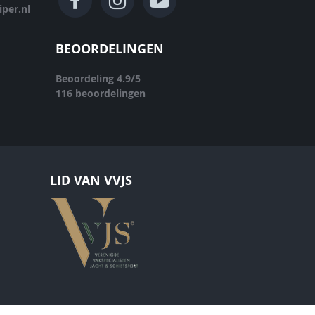
per.nl
BEOORDELINGEN
Beoordeling
4.9
/
5
116
beoordelingen
LID VAN VVJS