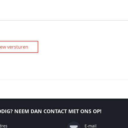
iew versturen
DIG? NEEM DAN CONTACT MET ONS OP!
dres
E-mail