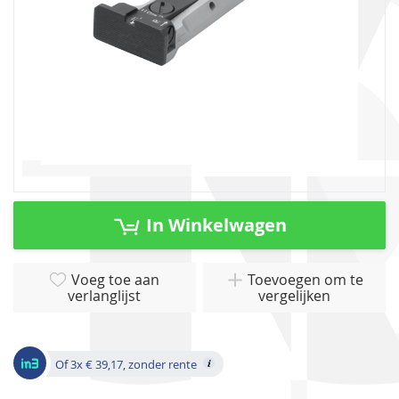
Ga
naar
In Winkelwagen
het
begin
van
Voeg toe aan
Toevoegen om te
verlanglijst
vergelijken
de
afbeeldingen-
gallerij
Of 3x € 39,17, zonder rente