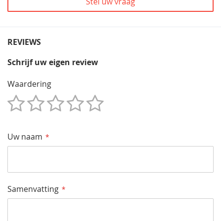
Stel uw vraag
REVIEWS
Schrijf uw eigen review
Waardering
1
2
3
4
5
Star
Sterren
Sterren
Sterren
Sterren
Uw naam
Samenvatting