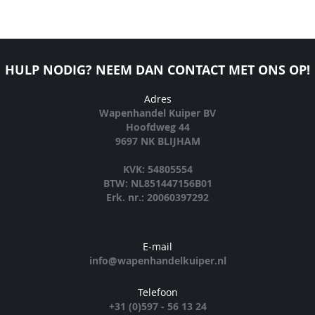
HULP NODIG? NEEM DAN CONTACT MET ONS OP!
Adres
Wapenhandel Kuiper BV
Hoofdweg 44
9697 NK BLIJHAM
KVK: 54805554
BTW: NL851447156B01
Erk. nr.: 20060397292
E-mail
info@wapenhandelkuiper.nl
Telefoon
+31 (0)597 - 56 13 24