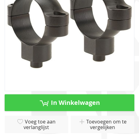
afbeeldingen-
gallerij
Ga
naar
In Winkelwagen
het
begin
van
Voeg toe aan
Toevoegen om te
verlanglijst
vergelijken
de
afbeeldingen-