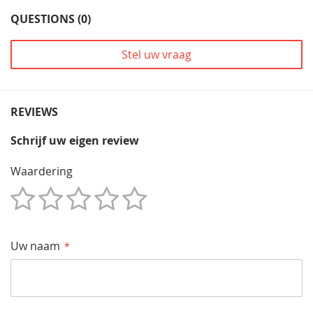
QUESTIONS (0)
Stel uw vraag
REVIEWS
Schrijf uw eigen review
Waardering
1
2
3
4
5
Star
Sterren
Sterren
Sterren
Sterren
Uw naam