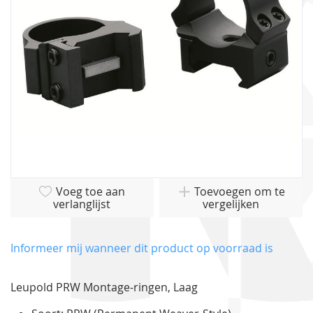
gallerij
Ga
Voeg toe aan
Toevoegen om te
naar
verlanglijst
vergelijken
het
begin
van
Informeer mij wanneer dit product op voorraad is
de
afbeeldingen-
Leupold PRW Montage-ringen, Laag
gallerij