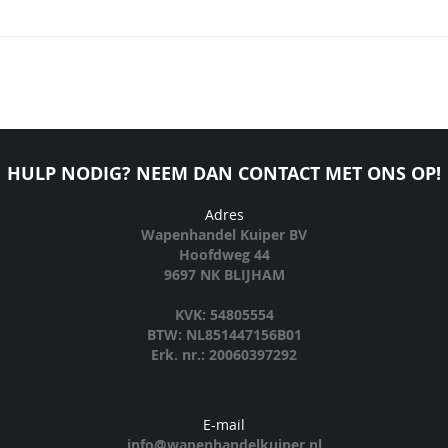
HULP NODIG? NEEM DAN CONTACT MET ONS OP!
Adres
Wapenhandel Kuiper BV
Hoofdweg 44
9697 NK BLIJHAM
KVK: 54805554
BTW: NL851447156B01
Erk. nr.: 20060397292
E-mail
info@wapenhandelkuiper.nl