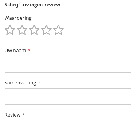
Schrijf uw eigen review
Waardering
1
2
3
4
5
Star
Sterren
Sterren
Sterren
Sterren
Uw naam
Samenvatting
Review