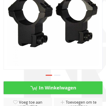
afbeeldingen-
gallerij
Ga
naar
In Winkelwagen
het
begin
van
Voeg toe aan
Toevoegen om te