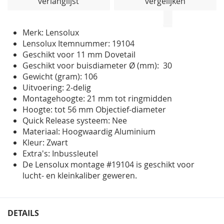
verlanglijst
vergelijken
de
afbeeldingen-
gallerij
Merk: Lensolux
Lensolux Itemnummer: 19104
Geschikt voor 11 mm Dovetail
Geschikt voor buisdiameter Ø (mm): 30
Gewicht (gram): 106
Uitvoering: 2-delig
Montagehoogte: 21 mm tot ringmidden
Hoogte: tot 56 mm Objectief-diameter
Quick Release systeem: Nee
Materiaal: Hoogwaardig Aluminium
Kleur: Zwart
Extra's: Inbussleutel
De Lensolux montage #19104 is geschikt voor
lucht- en kleinkaliber geweren.
DETAILS