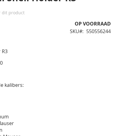
r dit product
OP VOORRAAD
SKU
550556244
r R3
20
e kalibers:
gnum
Mauser
in