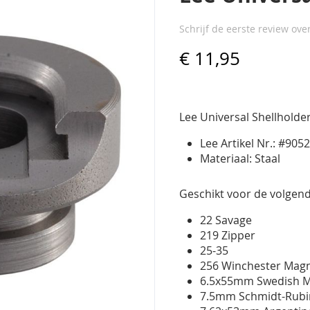
Schrijf de eerste review ove
€ 11,95
Lee Universal Shellholde
Lee Artikel Nr.: #905
Materiaal: Staal
Geschikt voor de volgend
22 Savage
219 Zipper
25-35
256 Winchester Ma
6.5x55mm Swedish 
7.5mm Schmidt-Rub