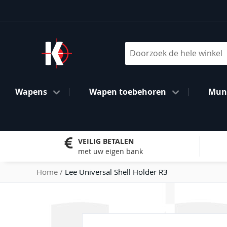
Ga
naar
de
inhoud
Search
Wapens
Wapen toebehoren
Muni
VEILIG BETALEN
met uw eigen bank
Home
Lee Universal Shell Holder R3
Ga