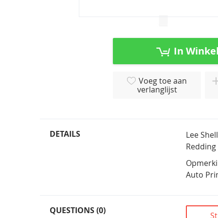
Ga
naar
het
In Winke
begin
van
de
Voeg toe aan
afbeeldingen-
verlanglijst
gallerij
DETAILS
Lee Shel
Redding 
Opmerkin
Auto Pri
QUESTIONS (0)
St