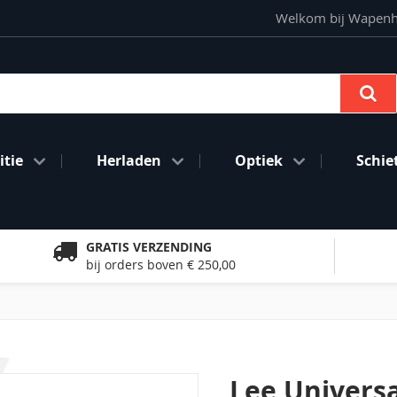
Welkom bij Wapenhan
Se
tie
Herladen
Optiek
Schie
GRATIS VERZENDING
bij orders boven € 250,00
Lee Universa