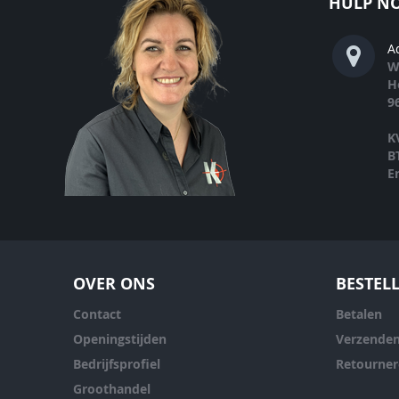
HULP NO
A
W
H
9
K
B
E
OVER ONS
BESTEL
Contact
Betalen
Openingstijden
Verzende
Bedrijfsprofiel
Retourne
Groothandel