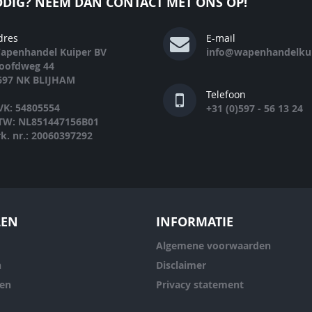
DIG? NEEM DAN CONTACT MET ONS OP!
dres
E-mail
apenhandel Kuiper BV
info@wapenhandelkui
oofdweg 44
697 NK BLIJHAM
Telefoon
VK: 54805554
+31 (0)597 - 56 13 24
TW: NL851447156B01
rk. nr.: 20060397292
LEN
INFORMATIE
Algemene voorwaarden
n
Disclaimer
ren
Privacy statement