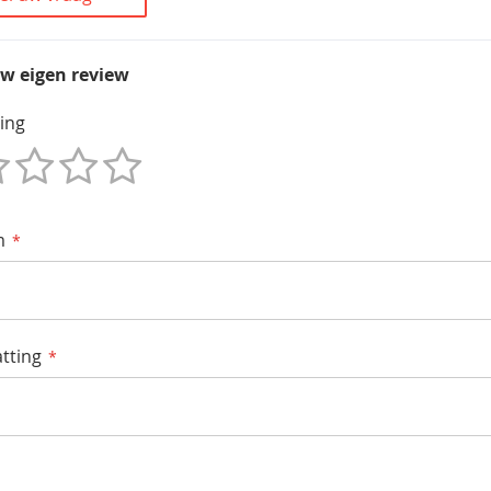
uw eigen review
ing
m
tting