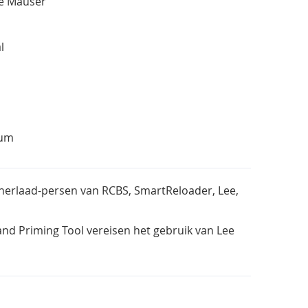
ne Mauser
al
num
 herlaad-persen van RCBS, SmartReloader, Lee,
nd Priming Tool vereisen het gebruik van Lee