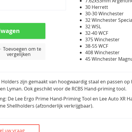
7.62x53mm Argenti
30 Herrett
30-30 Winchester
32 Winchester Speci
32 WSL
lwagen
32-40 WCF
375 Winchester
38-55 WCF
Toevoegen om te
408 Winchester
vergelijken
45 Winchester Mag
l Holders zijn gemaakt van hoogwaardig staal en passen op
en Lyman. Ook geschikt voor de RCBS Hand-priming tool.
g: De Lee Ergo Prime Hand-Priming Tool en Lee Auto XR Ha
me Shellholders (afzonderlijk verkrijgbaar).
el uw vraag