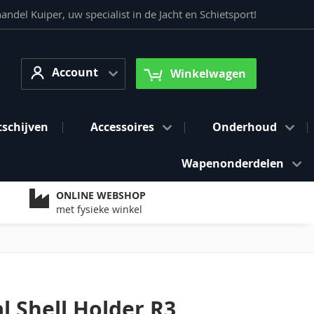
del Kuiper, uw specialist in de Jacht en Schietsport!
Account
arch
Account
Winkelwagen
tschijven
Accessoires
Onderhoud
Wapenonderdelen
ONLINE WEBSHOP
met fysieke winkel
l Shell Holder R3