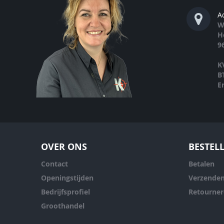
A
W
H
9
K
B
E
OVER ONS
BESTEL
Contact
Betalen
Openingstijden
Verzende
Bedrijfsprofiel
Retourne
Groothandel