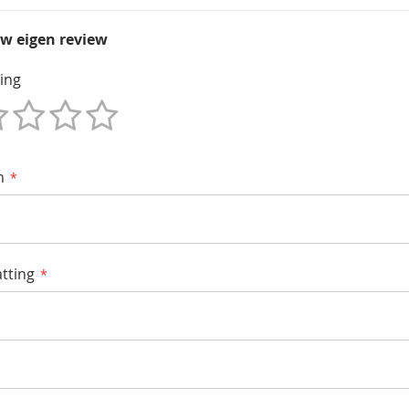
uw eigen review
ing
m
tting