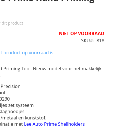
r dit product
NIET OP VOORRAAD
SKU
818
t product op voorraad is
 Priming Tool. Nieuw model voor het makkelijk
.
 Precision
ool
0230
jes zet systeem
slaghoedjes
/metaal en kunststof.
binatie met
Lee Auto Prime Shellholders