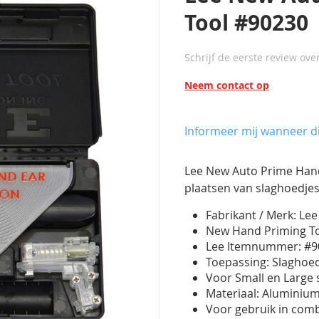
Tool #90230
Schrijf de eerste review ove
Neem contact op
Informeer mij wanneer di
Lee New Auto Prime Hand
plaatsen van slaghoedjes
Fabrikant / Merk: Lee
New Hand Priming T
Lee Itemnummer: #9
Toepassing: Slaghoed
Voor Small en Large 
Materiaal: Aluminium
Voor gebruik in com