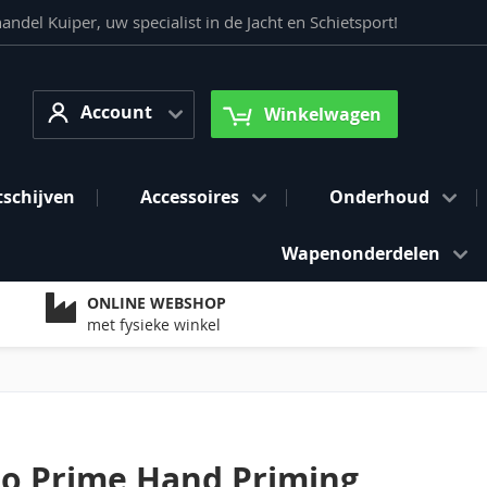
del Kuiper, uw specialist in de Jacht en Schietsport!
Account
arch
Account
Winkelwagen
tschijven
Accessoires
Onderhoud
Wapenonderdelen
ONLINE WEBSHOP
met fysieke winkel
o Prime Hand Priming