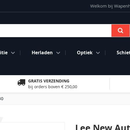
Welkom bij Wapenhan
Se
tie
Herladen
Optiek
Schie
GRATIS VERZENDING
bij orders boven € 250,00
30
Lee New Aut