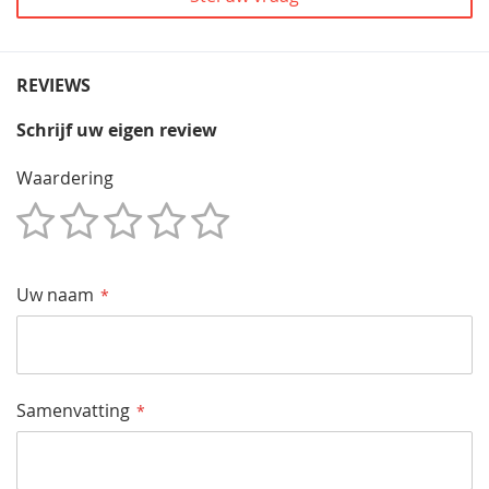
REVIEWS
Schrijf uw eigen review
Waardering
1
2
3
4
5
Star
Sterren
Sterren
Sterren
Sterren
Uw naam
Samenvatting