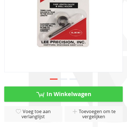
gallerij
Ga
naar
In Winkelwagen
het
begin
van
Voeg toe aan
Toevoegen om te
verlanglijst
vergelijken
de
afbeeldingen-