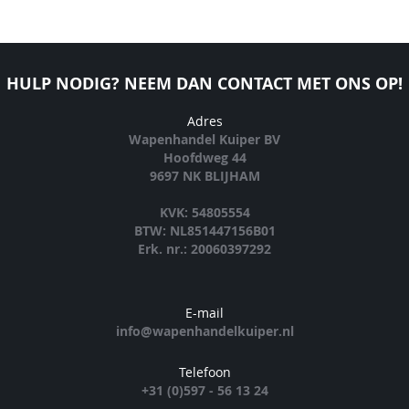
HULP NODIG? NEEM DAN CONTACT MET ONS OP!
Adres
Wapenhandel Kuiper BV
Hoofdweg 44
9697 NK BLIJHAM
KVK: 54805554
BTW: NL851447156B01
Erk. nr.: 20060397292
E-mail
info@wapenhandelkuiper.nl
Telefoon
+31 (0)597 - 56 13 24