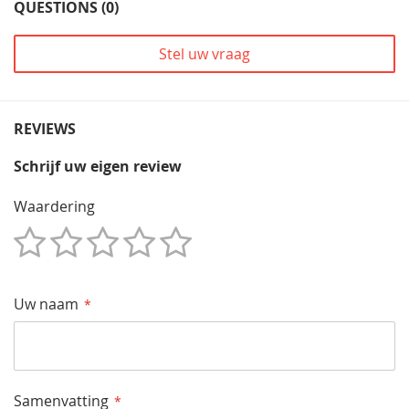
QUESTIONS (0)
Stel uw vraag
REVIEWS
Schrijf uw eigen review
Waardering
1
2
3
4
5
Star
Sterren
Sterren
Sterren
Sterren
Uw naam
Samenvatting